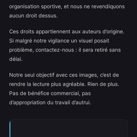
organisation sportive, et nous ne revendiquons
aucun droit dessus.
Ces droits appartiennent aux auteurs d’origine.
Si malgré notre vigilance un visuel posait
problème, contactez-nous : il sera retiré sans
délai.
Notre seul objectif avec ces images, c’est de
rendre la lecture plus agréable. Rien de plus.
Pas de bénéfice commercial, pas
d’appropriation du travail d’autrui.