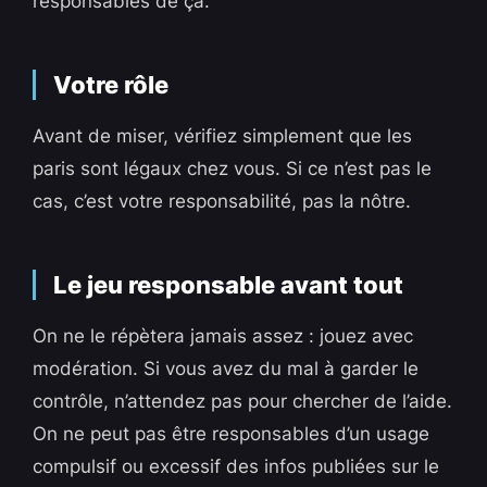
responsables de ça.
Votre rôle
Avant de miser, vérifiez simplement que les
paris sont légaux chez vous. Si ce n’est pas le
cas, c’est votre responsabilité, pas la nôtre.
Le jeu responsable avant tout
On ne le répètera jamais assez : jouez avec
modération. Si vous avez du mal à garder le
contrôle, n’attendez pas pour chercher de l’aide.
On ne peut pas être responsables d’un usage
compulsif ou excessif des infos publiées sur le