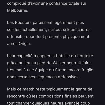
compliqué d’avoir une confiance totale sur
Melbourne.
Les Roosters paraissent légèrement plus
solides actuellement, surtout si leurs cadres
offensifs répondent présents physiquement
après Origin.
Leur capacité à gagner la bataille du territoire
grâce au jeu au pied de Walker pourrait faire
très mal à une équipe du Storm encore fragile
dans certaines séquences défensives.
Mais ce match reste typiquement le genre de
rencontre où les compositions finales peuvent
tout changer quelques heures avant le coup