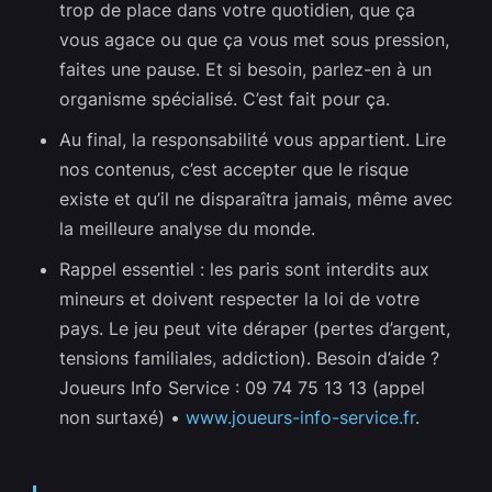
trop de place dans votre quotidien, que ça
vous agace ou que ça vous met sous pression,
faites une pause. Et si besoin, parlez-en à un
organisme spécialisé. C’est fait pour ça.
Au final, la responsabilité vous appartient. Lire
nos contenus, c’est accepter que le risque
existe et qu’il ne disparaîtra jamais, même avec
la meilleure analyse du monde.
Rappel essentiel : les paris sont interdits aux
mineurs et doivent respecter la loi de votre
pays. Le jeu peut vite déraper (pertes d’argent,
tensions familiales, addiction). Besoin d’aide ?
Joueurs Info Service : 09 74 75 13 13 (appel
non surtaxé) •
www.joueurs-info-service.fr
.