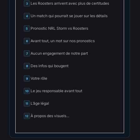
Les Roosters arrivent avec plus de certitudes
3
Un match qui pourrait se jouer sur les détails
4
Pronostic NRL Storm vs Roosters
5
Avant tout, un mot sur nos pronostics
6
Aucun engagement de notre part
7
Des infos qui bougent
8
Votre rôle
9
Le jeu responsable avant tout
10
L’âge légal
11
À propos des visuels…
12