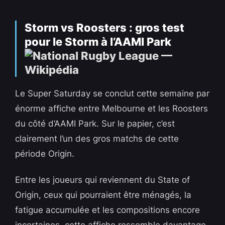
Storm vs Roosters : gros test
pour le Storm à l’AAMI Park
Le Super Saturday se conclut cette semaine par
énorme affiche entre Melbourne et les Roosters
du côté d’AAMI Park. Sur le papier, c’est
clairement l’un des gros matchs de cette
période Origin.
Entre les joueurs qui reviennent du State of
Origin, ceux qui pourraient être ménagés, la
fatigue accumulée et les compositions encore