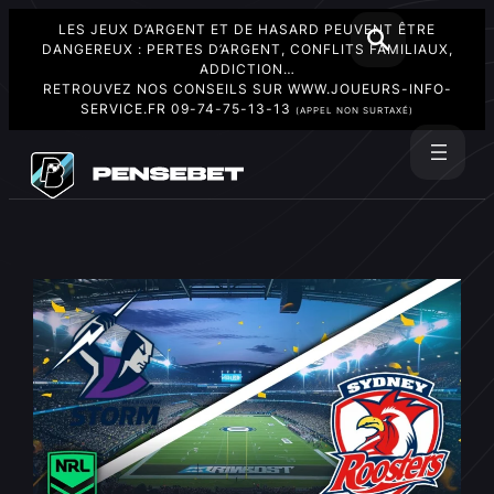
LES JEUX D’ARGENT ET DE HASARD PEUVENT ÊTRE
DANGEREUX : PERTES D’ARGENT, CONFLITS FAMILIAUX,
ADDICTION…
RETROUVEZ NOS CONSEILS SUR
WWW.JOUEURS-INFO-
SERVICE.FR
09-74-75-13-13
(APPEL NON SURTAXÉ)
Aller
au
Rechercher
contenu