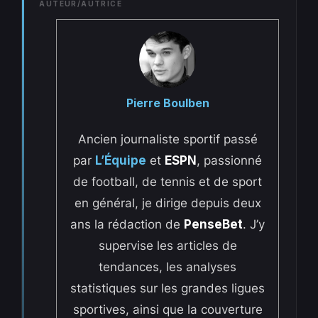
AUTEUR/AUTRICE
Pierre Boulben
Ancien journaliste sportif passé
par
L’Équipe
et
ESPN
, passionné
de football, de tennis et de sport
en général, je dirige depuis deux
ans la rédaction de
PenseBet
. J’y
supervise les articles de
tendances, les analyses
statistiques sur les grandes ligues
sportives, ainsi que la couverture