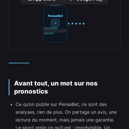
PenseBet
→
★★★★★
_________
Avant tout, un mot sur nos
pronostics
Ce qu’on publie sur PenseBet, ce sont des
analyses, rien de plus. On partage un avis, une
lecture du moment, mais jamais une garantie.
Le sport reste ce qu’il est : imprévisible. Un