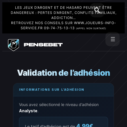
LES JEUX D’ARGENT ET DE HASARD PEUVENT ÊTRE
DANGEREUX : PERTES D’ARGENT, CONFLITS FAMILIAUX,
ADDICTION…
RETROUVEZ NOS CONSEILS SUR
WWW.JOUEURS-INFO-
SERVICE.FR
09-74-75-13-13
(APPEL NON SURTAXÉ)
Aller
au
Rechercher
contenu
Validation de l’adhésion
INFORMATIONS SUR L’ADHÉSION
Vous avez sélectionné le niveau d’adhésion
Analyste
.
4.99€
Le tarif d’adhésion est de