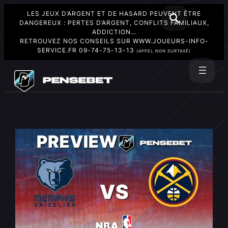
LES JEUX D’ARGENT ET DE HASARD PEUVENT ÊTRE
DANGEREUX : PERTES D’ARGENT, CONFLITS FAMILIAUX,
ADDICTION…
RETROUVEZ NOS CONSEILS SUR
WWW.JOUEURS-INFO-
SERVICE.FR
09-74-75-13-13
(APPEL NON SURTAXÉ)
Aller
au
Rechercher
contenu