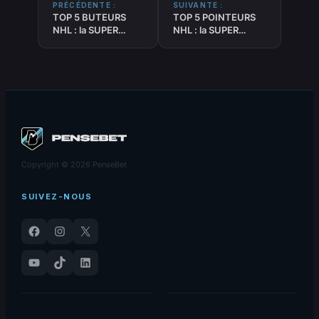
PRÉCÉDENTE :
SUIVANTE :
TOP 5 BUTEURS
TOP 5 POINTEURS
NHL : la SUPER
NHL : la SUPER
antisèche efficace
antisèche efficace
du 18-03-2026
du 18-03-2026
Copyright © 2026 PenseBet
SUIVEZ-NOUS
Facebook
Instagram
X
YouTube
TikTok
LinkedIn