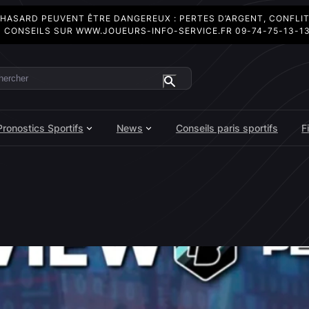
 HASARD PEUVENT ÊTRE DANGEREUX : PERTES D’ARGENT, CONFLI
 CONSEILS SUR
WWW.JOUEURS-INFO-SERVICE.FR
09-74-75-13-1
ercher
Pronostics Sportifs
News
Conseils paris sportifs
F