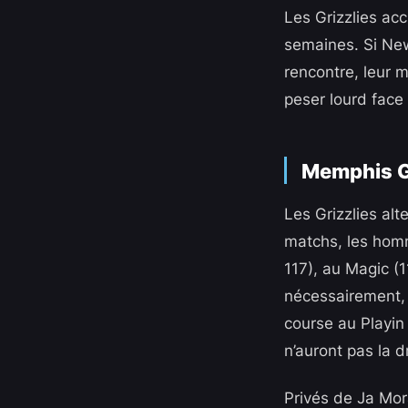
Les Grizzlies acc
semaines. Si New
rencontre, leur 
peser lourd face
Memphis Gr
Les Grizzlies alt
matchs, les homm
117), au Magic (
nécessairement, 
course au Playin 
n’auront pas la d
Privés de Ja Mora