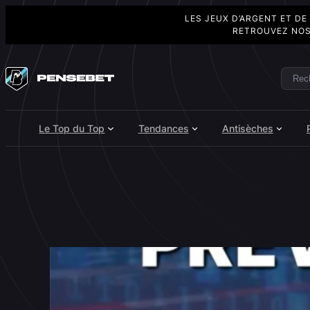
LES JEUX D’ARGENT ET DE
RETROUVEZ NOS
Aller
au
Rech
Search
contenu
Le Top du Top
Tendances
Antisèches