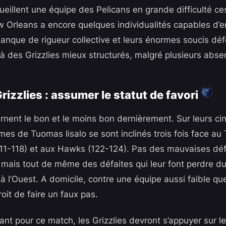
ueillent une équipe des Pelicans en grande difficulté ce
 Orleans a encore quelques individualités capables d’
manque de rigueur collective et leurs énormes soucis déf
 à des Grizzlies mieux structurés, malgré plusieurs abs
izzlies : assumer le statut de favori
ernent le bon et le moins bon dernièrement. Sur leurs ci
es de Tuomas Iisalo se sont inclinés trois fois face au
111-118) et aux Hawks (122-124). Pas des mauvaises déf
mais tout de même des défaites qui leur font perdre du 
à l’Ouest. A domicile, contre une équipe aussi faible que 
roit de faire un faux pas.
nt pour ce match, les Grizzlies devront s’appuyer sur le