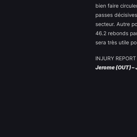
bien faire circul
passes décisives
secteur. Autre p
46.2 rebonds par
sera très utile 
INJURY REPORT
Jerome (OUT) – 