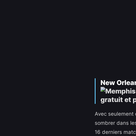
New Orlean
Avec seulement d
sombrer dans les
16 derniers matc