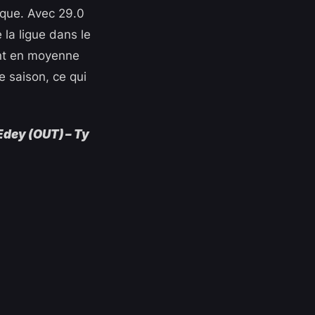
aque. Avec 29.0
la ligue dans le
tent en moyenne
 saison, ce qui
Edey (OUT) – Ty