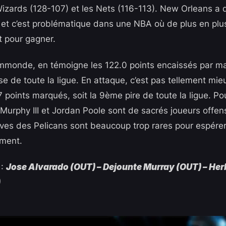
Wizards (128-107) et les Nets (116-113). New Orleans a 
et c’est problématique dans une NBA où de plus en plu
t pour gagner.
mmonde, en témoigne les 122.0 points encaissés par mat
e de toute la ligue. En attaque, c’est pas tellement mie
 points marqués, soit la 9ème pire de toute la ligue. Po
Murphy III et Jordan Poole sont de sacrés joueurs offens
ves des Pelicans sont beaucoup trop rares pour espére
ement.
 :
Jose Alvarado (OUT) – Dejounte Murray (OUT) – Her
)