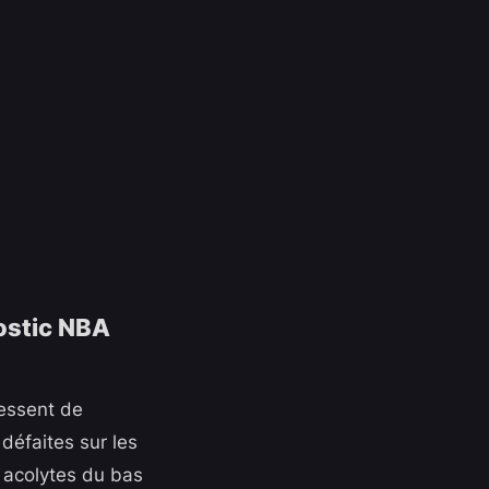
cessent de
défaites sur les
s acolytes du bas