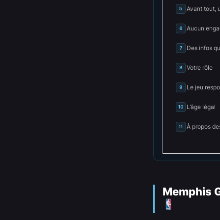
Avant tout, 
5
Aucun engag
6
Des infos q
7
Votre rôle
8
Le jeu resp
9
L’âge légal
10
À propos de
11
Memphis Gr