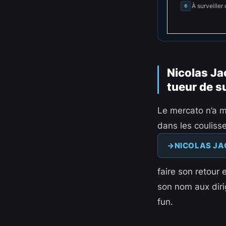
À surveiller 
6
Nicolas Ja
tueur de s
Le mercato n’a 
dans les couliss
NICOLAS J
faire son retour 
son nom aux dirig
fun.