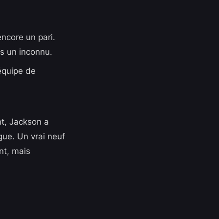
ncore un pari.
us un inconnu.
équipe de
nt, Jackson a
gue. Un vrai neuf
nt, mais