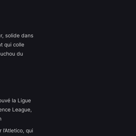
r, solide dans
t qui colle
houchou du
ouvé la Ligue
rence League,
n
l’Atletico, qui