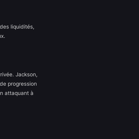
es liquidités,
ux.
rrivée. Jackson,
 de progression
n attaquant à