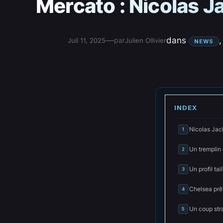
Mercato : Nicolas Ja
—
dans
,
par
Juil 11, 2025
Julien Ollivier
NEWS
INDEX
Nicolas Jack
1
Un tremplin
2
Un profil tail
3
Chelsea prêt
4
Un coup str
5