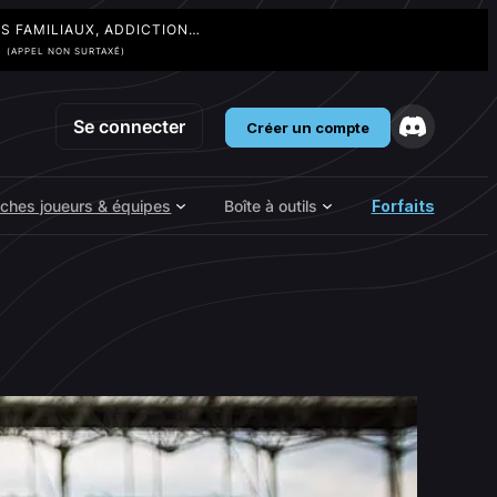
TS FAMILIAUX, ADDICTION…
3
(APPEL NON SURTAXÉ)
Se connecter
Créer un compte
iches joueurs & équipes
Boîte à outils
Forfaits