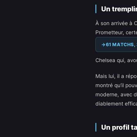
Un trempli
À son arrivée à 
Prometteur, certe
61 MATCHS, 
Chelsea qui, avo
Mais lui, il a r
montré qu’il pou
moderne, avec de
diablement effic
Un profil ta