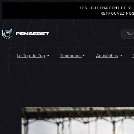
LES JEUX D’ARGENT ET DE
RETROUVEZ NOS
Aller
au
Rech
Search
contenu
Le Top du Top
Tendances
Antisèches