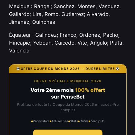
Mexique : Rangel; Sanchez, Montes, Vasquez,
Gallardo; Lira, Romo, Gutierrez; Alvarado,
Jimenez, Quinones
Équateur : Galindez; Franco, Ordonez, Pacho,
Hincapie; Yeboah, Caicedo, Vite, Angulo; Plata,
Valencia
OFFRE COUPE DU MONDE 2026 — DURÉE LIMITÉE
OFFRE SPÉCIALE MONDIAL 2026
Votre 2ème mois
100% offert
sur PenseBet
Profitez de toute la Coupe du Monde 2026 en accès Pro
complet
Pronostics
Antisèches
Stats
Outils
Zéro pub