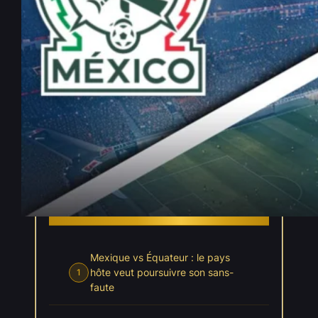
Mexique vs Équateur –
Pronostic Gratuit Coupe du
Monde 2026 – 30/06/2026
Juin 29, 2026
—
Elouan Chartier
par
dans
, 
Coupe du Monde 2026
Pronostics
INDEX
Cacher l'index
Mexique vs Équateur : le pays
hôte veut poursuivre son sans-
1
faute