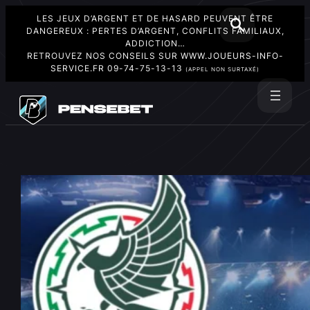
LES JEUX D’ARGENT ET DE HASARD PEUVENT ÊTRE
DANGEREUX : PERTES D’ARGENT, CONFLITS FAMILIAUX,
ADDICTION…
RETROUVEZ NOS CONSEILS SUR
WWW.JOUEURS-INFO-
SERVICE.FR
09-74-75-13-13
(APPEL NON SURTAXÉ)
Aller
au
Rechercher
contenu