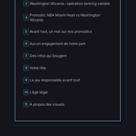
Washington Wizards : opération tanking validée
3
Pronostic NBA Miami Heat vs Washington
4
Wizards
Avant tout, un mot sur nos pronostics
5
Aucun engagement de notre part
6
Des infos qui bougent
7
Votre rôle
8
Le jeu responsable avant tout
9
L’âge légal
10
À propos des visuels
11