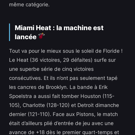
même catégorie.
Miami Heat : la machine est
lancée
Tout va pour le mieux sous le soleil de Floride !
Le Heat (36 victoires, 29 défaites) surfe sur
une superbe série de cinq victoires
consécutives. Et ils n’ont pas seulement tapé
les cancres de Brooklyn. La bande à Erik
Spoelstra a aussi fait tomber Houston (115-
105), Charlotte (128-120) et Detroit dimanche
dernier (121-110). Face aux Pistons, le match
était d’ailleurs plié d’entrée de jeu avec une
avance de +18 dès le premier quart-temps et