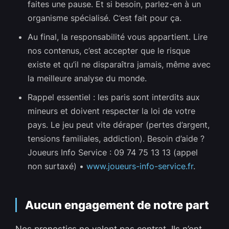
faites une pause. Et si besoin, parlez-en à un
organisme spécialisé. C’est fait pour ça.
Au final, la responsabilité vous appartient. Lire
nos contenus, c’est accepter que le risque
existe et qu’il ne disparaîtra jamais, même avec
la meilleure analyse du monde.
Rappel essentiel : les paris sont interdits aux
mineurs et doivent respecter la loi de votre
pays. Le jeu peut vite déraper (pertes d’argent,
tensions familiales, addiction). Besoin d’aide ?
Joueurs Info Service : 09 74 75 13 13 (appel
non surtaxé) •
www.joueurs-info-service.fr
.
Aucun engagement de notre part
Nos pronostics ne valent pas contrat. Ils n’ont