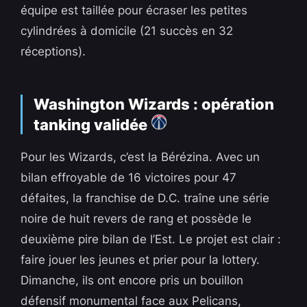
équipe est taillée pour écraser les petites
cylindrées à domicile (21 succès en 32
réceptions).
Washington Wizards : opération
tanking validée
Pour les Wizards, c’est la Bérézina. Avec un
bilan effroyable de 16 victoires pour 47
défaites, la franchise de D.C. traîne une série
noire de huit revers de rang et possède le
deuxième pire bilan de l’Est. Le projet est clair :
faire jouer les jeunes et prier pour la lottery.
Dimanche, ils ont encore pris un bouillon
défensif monumental face aux Pelicans,