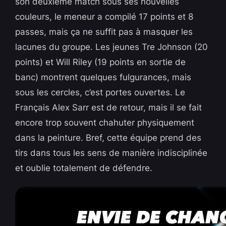
son deuxième match sous ses nouvelles
couleurs, le meneur a compilé 17 points et 8
passes, mais ça ne suffit pas à masquer les
lacunes du groupe. Les jeunes Tre Johnson (20
points) et Will Riley (19 points en sortie de
banc) montrent quelques fulgurances, mais
sous les cercles, c’est portes ouvertes. Le
Français Alex Sarr est de retour, mais il se fait
encore trop souvent chahuter physiquement
dans la peinture. Bref, cette équipe prend des
tirs dans tous les sens de manière indisciplinée
et oublie totalement de défendre.