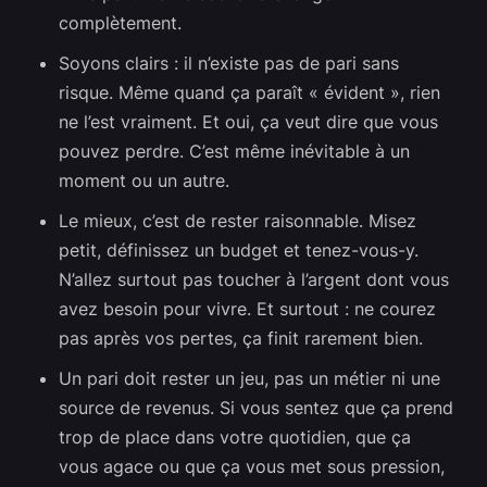
complètement.
Soyons clairs : il n’existe pas de pari sans
risque. Même quand ça paraît « évident », rien
ne l’est vraiment. Et oui, ça veut dire que vous
pouvez perdre. C’est même inévitable à un
moment ou un autre.
Le mieux, c’est de rester raisonnable. Misez
petit, définissez un budget et tenez-vous-y.
N’allez surtout pas toucher à l’argent dont vous
avez besoin pour vivre. Et surtout : ne courez
pas après vos pertes, ça finit rarement bien.
Un pari doit rester un jeu, pas un métier ni une
source de revenus. Si vous sentez que ça prend
trop de place dans votre quotidien, que ça
vous agace ou que ça vous met sous pression,