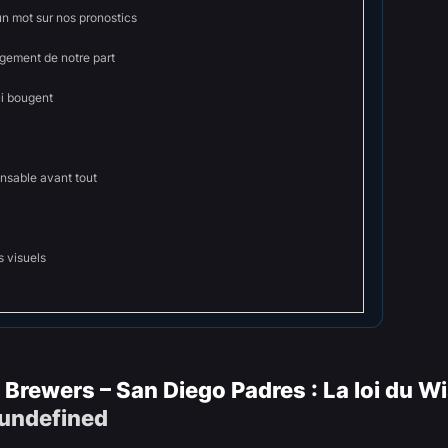
un mot sur nos pronostics
ement de notre part
ui bougent
onsable avant tout
s visuels
Brewers – San Diego Padres : La loi du W