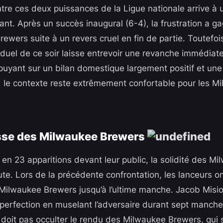
ntre ces deux puissances de la Ligue nationale arrive à 
ant. Après un succès inaugural (6-4), la frustration a g
wers suite à un revers cruel en fin de partie. Toutefois
 duel de ce soir laisse entrevoir une revanche immédia
puyant sur un bilan domestique largement positif et une
 le contexte reste extrêmement confortable pour les M
esse des Milwaukee Brewers
s en 23 apparitions devant leur public, la solidité des 
ute. Lors de la précédente confrontation, les lanceurs o
Milwaukee Brewers jusqu’à l’ultime manche. Jacob Misi
la perfection en muselant l’adversaire durant sept manch
 doit pas occulter le rendu des Milwaukee Brewers, qui s