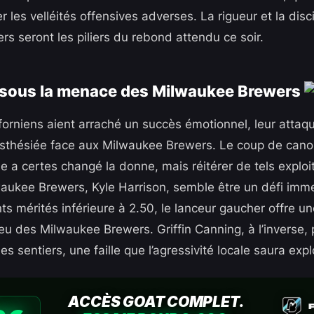
r les velléités offensives adverses. La rigueur et la disc
s seront les piliers du rebond attendu ce soir.
 sous la menace des Milwaukee Brewers
iforniens aient arraché un succès émotionnel, leur attaq
sthésiée face aux Milwaukee Brewers. Le coup de cano
a certes changé la donne, mais réitérer de tels exploi
lwaukee Brewers, Kyle Harrison, semble être un défi im
s mérités inférieure à 2.50, le lanceur gaucher offre un
 jeu des Milwaukee Brewers. Griffin Canning, à l’inverse,
es sentiers, une faille que l’agressivité locale saura explo
ACCÈS GOAT COMPLET.