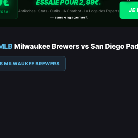
9€
ESSAIE POUR 2,99€.
JE 
Antièches · Stats · Outils · IA Chatbot · La Loge des Experts
ESSAI
—
sans engagement
 MLB
Milwaukee Brewers vs San Diego Pa
ES MILWAUKEE BREWERS