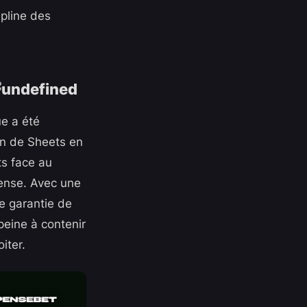
ipline des
ue a été
n de Sheets en
ts face au
mense. Avec une
e garantie de
 peine à contenir
iter.