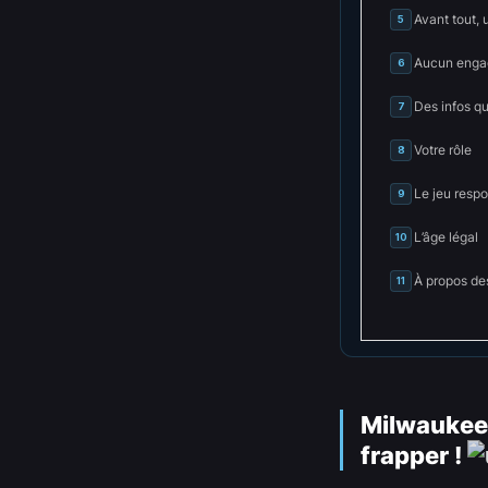
Avant tout, 
5
Aucun engag
6
Des infos q
7
Votre rôle
8
Le jeu resp
9
L’âge légal
10
À propos de
11
Milwaukee 
frapper !