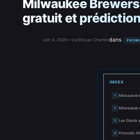
Milwaukee Brewers 
gratuit et prédicti
—
dans
par
Juin 4, 2026
Elouan Chartier
PRON
INDEX
Milwaukee B
1
Milwaukee n’
2
Les Giants v
3
Pronostic M
4