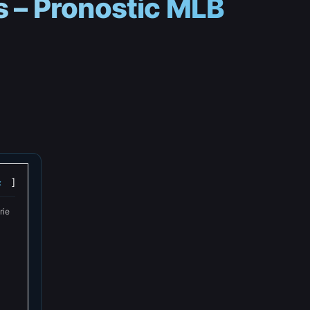
s – Pronostic MLB
x
rie