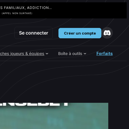
TS FAMILIAUX, ADDICTION…
3
(APPEL NON SURTAXÉ)
Se connecter
Créer un compte
iches joueurs & équipes
Boîte à outils
Forfaits