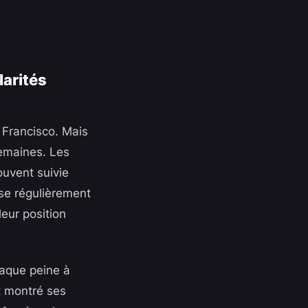
larités
 Francisco. Mais
semaines. Les
uvent suivie
se régulièrement
leur position
taque peine à
t montré ses