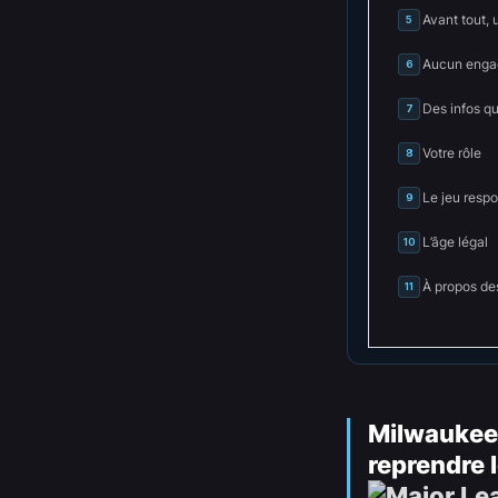
Avant tout, 
5
Aucun engag
6
Des infos q
7
Votre rôle
8
Le jeu resp
9
L’âge légal
10
À propos de
11
Milwaukee
reprendre l