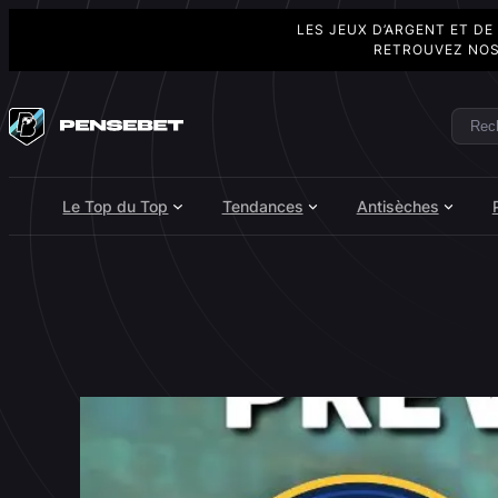
LES JEUX D’ARGENT ET DE
RETROUVEZ NOS
Aller
au
Rech
Search
contenu
Le Top du Top
Tendances
Antisèches