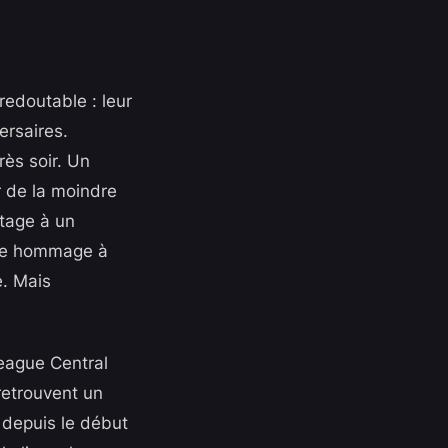
redoutable : leur
ersaires.
rès soir. Un
r de la moindre
tage à un
ndre hommage à
e. Mais
League Central
 retrouvent un
s depuis le début