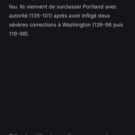
feu. Ils viennent de surclasser Portland avec
autorité (135-101) après avoir infligé deux
sévères corrections à Washington (126-96 puis
119-98).