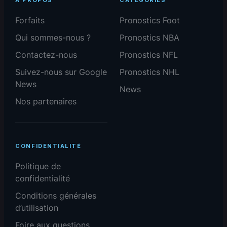
À PROPOS
CATÉGORIES
Forfaits
Pronostics Foot
Qui sommes-nous ?
Pronostics NBA
Contactez-nous
Pronostics NFL
Suivez-nous sur Google
Pronostics NHL
News
News
Nos partenaires
CONFIDENTIALITÉ
Politique de
confidentialité
Conditions générales
d’utilisation
Foire aux questions