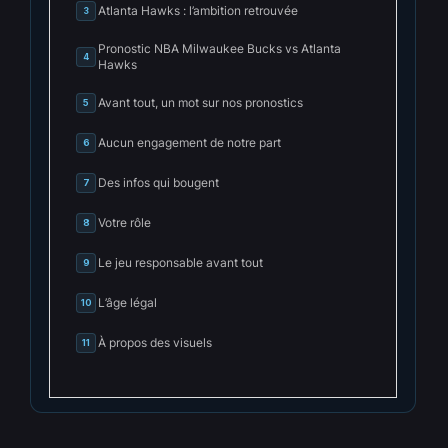
Atlanta Hawks : l’ambition retrouvée
3
Pronostic NBA Milwaukee Bucks vs Atlanta
4
Hawks
Avant tout, un mot sur nos pronostics
5
Aucun engagement de notre part
6
Des infos qui bougent
7
Votre rôle
8
Le jeu responsable avant tout
9
L’âge légal
10
À propos des visuels
11