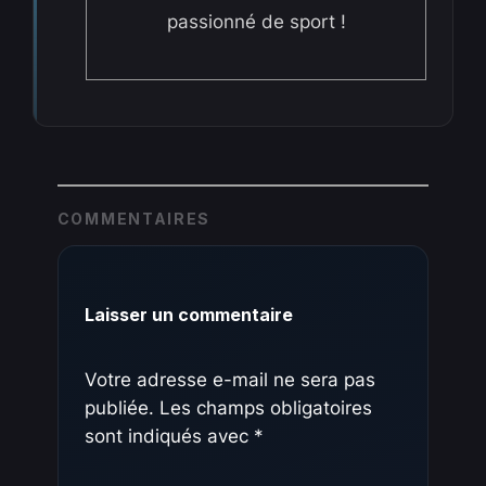
passionné de sport !
COMMENTAIRES
Laisser un commentaire
Votre adresse e-mail ne sera pas
publiée.
Les champs obligatoires
sont indiqués avec
*