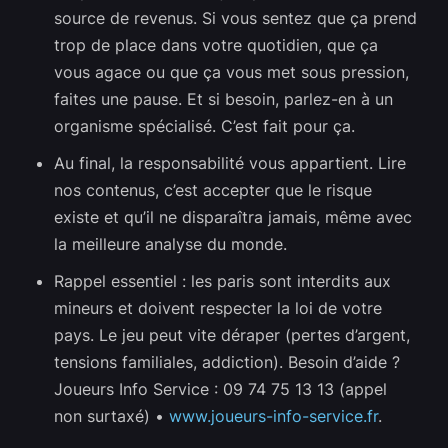
source de revenus. Si vous sentez que ça prend
trop de place dans votre quotidien, que ça
vous agace ou que ça vous met sous pression,
faites une pause. Et si besoin, parlez-en à un
organisme spécialisé. C’est fait pour ça.
Au final, la responsabilité vous appartient. Lire
nos contenus, c’est accepter que le risque
existe et qu’il ne disparaîtra jamais, même avec
la meilleure analyse du monde.
Rappel essentiel : les paris sont interdits aux
mineurs et doivent respecter la loi de votre
pays. Le jeu peut vite déraper (pertes d’argent,
tensions familiales, addiction). Besoin d’aide ?
Joueurs Info Service : 09 74 75 13 13 (appel
non surtaxé) •
www.joueurs-info-service.fr
.