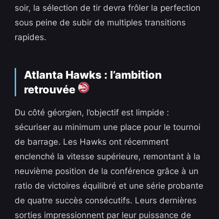
soir, la sélection de tir devra frôler la perfection
sous peine de subir de multiples transitions
rapides.
Atlanta Hawks : l’ambition
retrouvée
Du côté géorgien, l’objectif est limpide :
sécuriser au minimum une place pour le tournoi
de barrage. Les Hawks ont récemment
enclenché la vitesse supérieure, remontant à la
neuvième position de la conférence grâce à un
ratio de victoires équilibré et une série probante
de quatre succès consécutifs. Leurs dernières
sorties impressionnent par leur puissance de