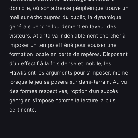
domicile, où son adresse périphérique trouve un
meilleur écho auprès du public, la dynamique
générale penche lourdement en faveur des
visiteurs. Atlanta va indéniablement chercher à
imposer un tempo effréné pour épuiser une
formation locale en perte de repères. Disposant
d’un effectif à la fois dense et mobile, les
Hawks ont les arguments pour s’imposer, même
lorsque le jeu se posera sur demi-terrain. Au vu
des formes respectives, l’option d’un succès
géorgien s’impose comme la lecture la plus
pertinente.