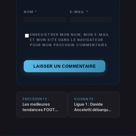
NOM
*
E-MAIL
*
ENREGISTRER MON NOM, MON E-MAIL
ET MON SITE DANS LE NAVIGATEUR
POUR MON PROCHAIN COMMENTAIRE.
PRÉCÉDENTE :
SUIVANTE :
Les meilleures
Ligue 1 : Davide
tendances FOOT
Ancelotti débarque
‘PLUS de 1.5 buts au
au LOSC, Lille tente
total’ du 02-06-
le pari du sang neuf
2026