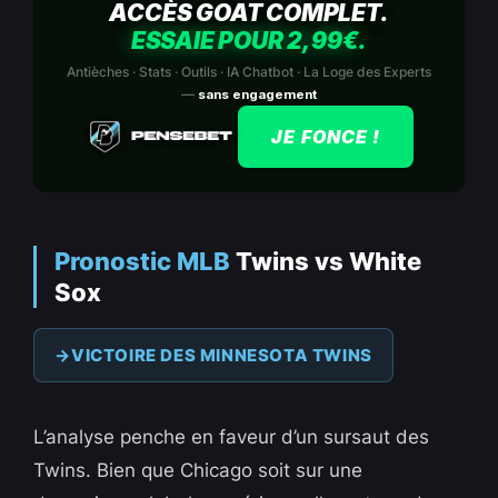
ACCÈS GOAT COMPLET.
ESSAIE POUR 2,99€.
Antièches · Stats · Outils · IA Chatbot · La Loge des Experts
—
sans engagement
JE FONCE !
Pronostic MLB
Twins vs White
Sox
VICTOIRE DES MINNESOTA TWINS
L’analyse penche en faveur d’un sursaut des
Twins. Bien que Chicago soit sur une