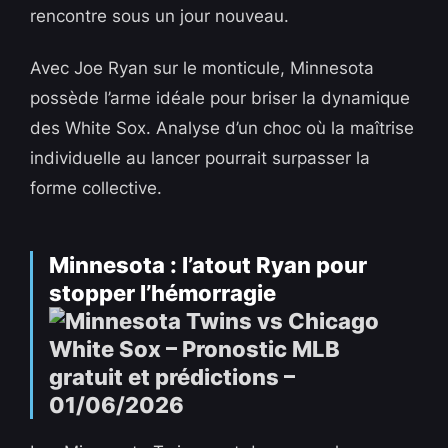
rencontre sous un jour nouveau.
Avec Joe Ryan sur le monticule, Minnesota
possède l’arme idéale pour briser la dynamique
des White Sox. Analyse d’un choc où la maîtrise
individuelle au lancer pourrait surpasser la
forme collective.
Minnesota : l’atout Ryan pour
stopper l’hémorragie