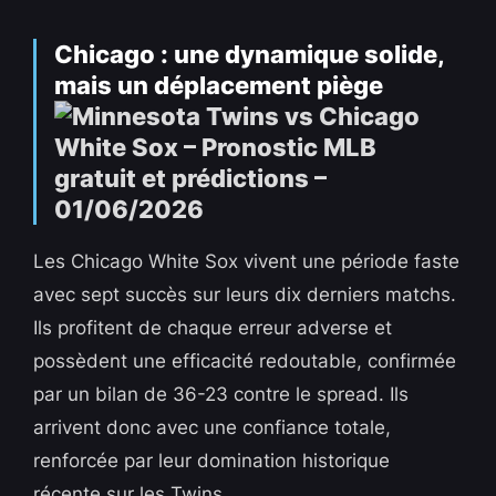
Chicago : une dynamique solide,
mais un déplacement piège
Les Chicago White Sox vivent une période faste
avec sept succès sur leurs dix derniers matchs.
Ils profitent de chaque erreur adverse et
possèdent une efficacité redoutable, confirmée
par un bilan de 36-23 contre le spread. Ils
arrivent donc avec une confiance totale,
renforcée par leur domination historique
récente sur les Twins.