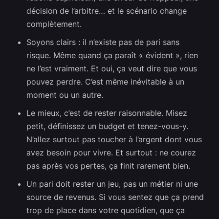
décision de l’arbitre… et le scénario change
complètement.
Soyons clairs : il n’existe pas de pari sans
risque. Même quand ça paraît « évident », rien
ne l’est vraiment. Et oui, ça veut dire que vous
pouvez perdre. C’est même inévitable à un
moment ou un autre.
Le mieux, c’est de rester raisonnable. Misez
petit, définissez un budget et tenez-vous-y.
N’allez surtout pas toucher à l’argent dont vous
avez besoin pour vivre. Et surtout : ne courez
pas après vos pertes, ça finit rarement bien.
Un pari doit rester un jeu, pas un métier ni une
source de revenus. Si vous sentez que ça prend
trop de place dans votre quotidien, que ça