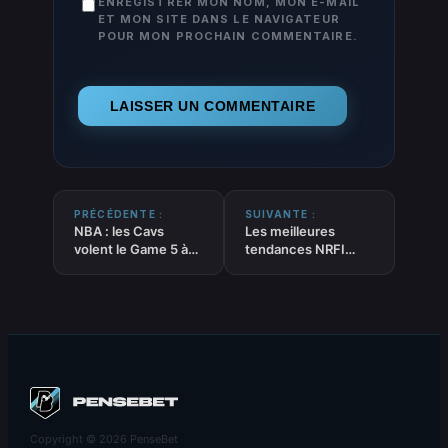
ENREGISTRER MON NOM, MON E-MAIL
ET MON SITE DANS LE NAVIGATEUR
POUR MON PROCHAIN COMMENTAIRE.
PRÉCÉDENTE :
SUIVANTE :
NBA : les Cavs
Les meilleures
volent le Game 5 à
tendances NRFI
Detroit et mettent
(pas de runs 1ère
les Pistons au bord
manche) MLB du
du vide
14-05-2026
Copyright © 2026 PenseBet