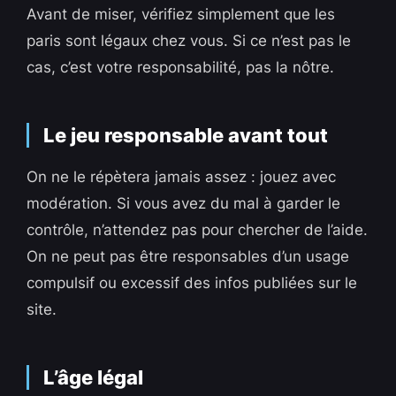
Avant de miser, vérifiez simplement que les
paris sont légaux chez vous. Si ce n’est pas le
cas, c’est votre responsabilité, pas la nôtre.
Le jeu responsable avant tout
On ne le répètera jamais assez : jouez avec
modération. Si vous avez du mal à garder le
contrôle, n’attendez pas pour chercher de l’aide.
On ne peut pas être responsables d’un usage
compulsif ou excessif des infos publiées sur le
site.
L’âge légal