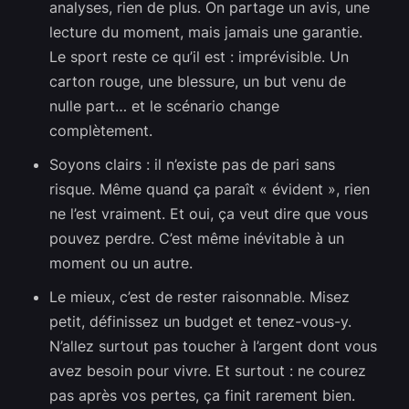
analyses, rien de plus. On partage un avis, une
lecture du moment, mais jamais une garantie.
Le sport reste ce qu’il est : imprévisible. Un
carton rouge, une blessure, un but venu de
nulle part… et le scénario change
complètement.
Soyons clairs : il n’existe pas de pari sans
risque. Même quand ça paraît « évident », rien
ne l’est vraiment. Et oui, ça veut dire que vous
pouvez perdre. C’est même inévitable à un
moment ou un autre.
Le mieux, c’est de rester raisonnable. Misez
petit, définissez un budget et tenez-vous-y.
N’allez surtout pas toucher à l’argent dont vous
avez besoin pour vivre. Et surtout : ne courez
pas après vos pertes, ça finit rarement bien.