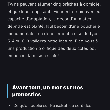
Twins peuvent allumer cinq brèches à domicile,
et que leurs opposants viennent de prouver leur
capacité d’adaptation, le décor d’un match
débridé est planté. Nul besoin d’une boucherie
monumentale ; un dénouement croisé du type
5-4 ou 6-3 validera notre lecture. Fiez-vous à
une production prolifique des deux côtés pour
empocher la mise ce soir !
_____
Avant tout, un mot sur nos
pronostics
Ce qu’on publie sur PenseBet, ce sont des