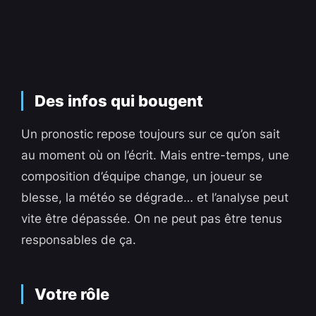
Des infos qui bougent
Un pronostic repose toujours sur ce qu’on sait
au moment où on l’écrit. Mais entre-temps, une
composition d’équipe change, un joueur se
blesse, la météo se dégrade… et l’analyse peut
vite être dépassée. On ne peut pas être tenus
responsables de ça.
Votre rôle