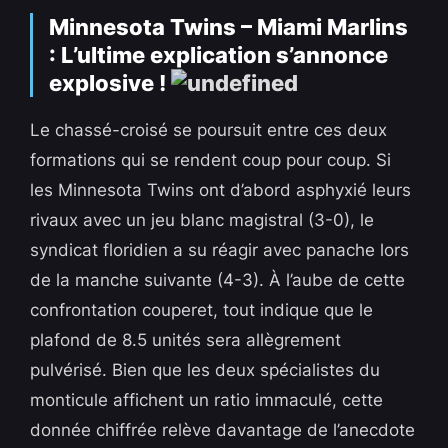
Minnesota Twins – Miami Marlins
: L’ultime explication s’annonce
explosive !
Le chassé-croisé se poursuit entre ces deux
formations qui se rendent coup pour coup. Si
les Minnesota Twins ont d’abord asphyxié leurs
rivaux avec un jeu blanc magistral (3-0), le
syndicat floridien a su réagir avec panache lors
de la manche suivante (4-3). À l’aube de cette
confrontation couperet, tout indique que le
plafond de 8.5 unités sera allègrement
pulvérisé. Bien que les deux spécialistes du
monticule affichent un ratio immaculé, cette
donnée chiffrée relève davantage de l’anecdote