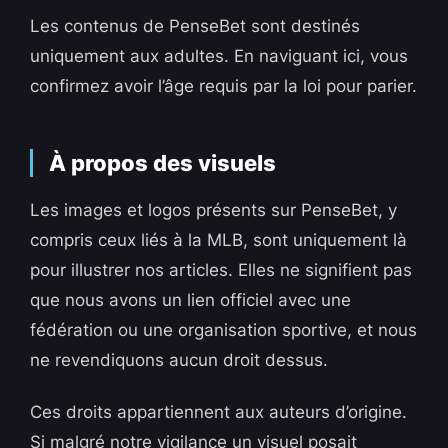
Les contenus de PenseBet sont destinés
uniquement aux adultes. En naviguant ici, vous
confirmez avoir l’âge requis par la loi pour parier.
À propos des visuels
Les images et logos présents sur PenseBet, y
compris ceux liés à la MLB, sont uniquement là
pour illustrer nos articles. Elles ne signifient pas
que nous avons un lien officiel avec une
fédération ou une organisation sportive, et nous
ne revendiquons aucun droit dessus.
Ces droits appartiennent aux auteurs d’origine.
Si malgré notre vigilance un visuel posait