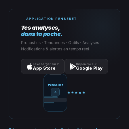
APPLICATION PENSEBET
Tes analyses,
dans ta poche.
Pronostics · Tendances · Outils · Analyses
Notifications & alertes en temps réel
Télécharger sur l’
Disponible sur
App Store
Google Play
PenseBet
→
★★★★★