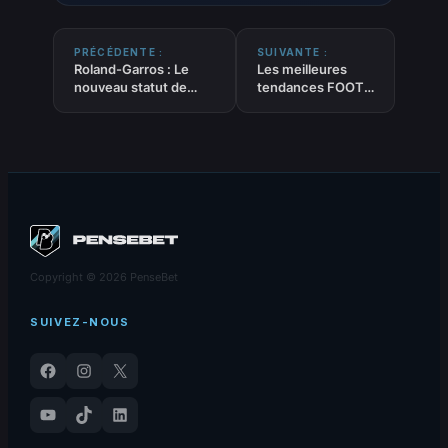
PRÉCÉDENTE :
SUIVANTE :
Roland-Garros : Le
Les meilleures
nouveau statut de
tendances FOOT
favori rejeté par
‘Tirs cadrés’ du
Alexander Zverev
30-05-2026
Copyright © 2026 PenseBet
SUIVEZ-NOUS
Facebook
Instagram
X
YouTube
TikTok
LinkedIn