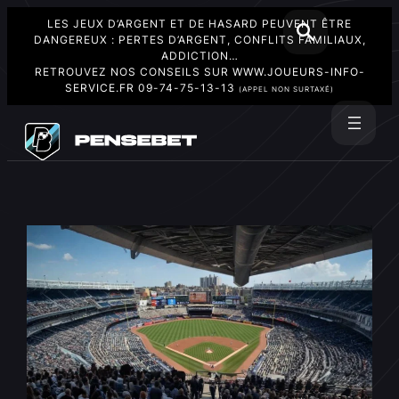
LES JEUX D’ARGENT ET DE HASARD PEUVENT ÊTRE
DANGEREUX : PERTES D’ARGENT, CONFLITS FAMILIAUX,
ADDICTION…
RETROUVEZ NOS CONSEILS SUR
WWW.JOUEURS-INFO-
SERVICE.FR
09-74-75-13-13
(APPEL NON SURTAXÉ)
Aller
au
Rechercher
contenu