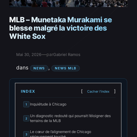
MLB – Munetaka Murakami se
blesse malgré la victoire des
White Sox
—
par
Mai 30, 2026
Gabriel Ramos
dans
, 
NEWS
NEWS MLB
INDEX
Cacher l'index
Inquiétude à Chicago
1
Un diagnostic redouté qui pourrait l’éloigner des
2
terrains de la MLB
Le cœur de l’alignement de Chicago
3
sérieusement touché