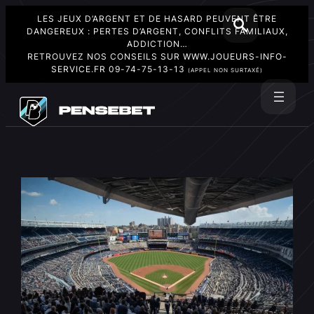
LES JEUX D’ARGENT ET DE HASARD PEUVENT ÊTRE
DANGEREUX : PERTES D’ARGENT, CONFLITS FAMILIAUX,
ADDICTION…
RETROUVEZ NOS CONSEILS SUR
WWW.JOUEURS-INFO-
SERVICE.FR
09-74-75-13-13
(APPEL NON SURTAXÉ)
Aller
au
Rechercher
contenu