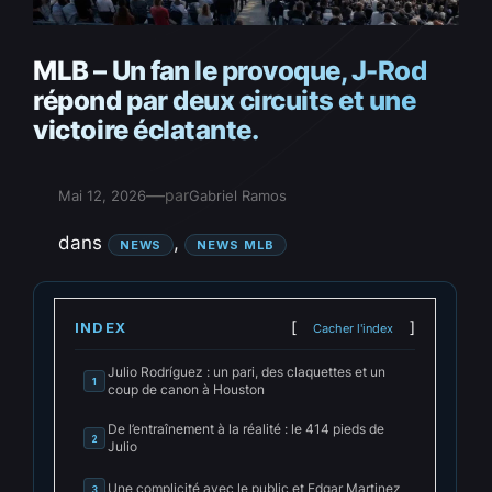
MLB – Un fan le provoque, J-Rod
répond par deux circuits et une
victoire éclatante.
—
par
Mai 12, 2026
Gabriel Ramos
dans
, 
NEWS
NEWS MLB
INDEX
Cacher l'index
Julio Rodríguez : un pari, des claquettes et un
1
coup de canon à Houston
De l’entraînement à la réalité : le 414 pieds de
2
Julio
Une complicité avec le public et Edgar Martinez
3