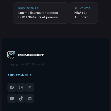
PRÉCÉDENTE :
SUIVANTE :
Les meilleures tendances
NBA : Le
FOOT ‘Buteurs et joueurs
Thunder
décisifs’ du 12-05-2026
élimine les
Lakers
Copyright © 2026 PenseBet
SUIVEZ-NOUS
Facebook
Instagram
X
YouTube
TikTok
LinkedIn