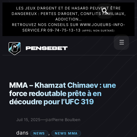
LES JEUX D’ARGENT ET DE HASARD PEUVENT ÊTRE
DANGEREUX : PERTES D’ARGENT, CONFLITS FAMILIAUX,
ADDICTION…
RETROUVEZ NOS CONSEILS SUR
WWW.JOUEURS-INFO-
SERVICE.FR
09-74-75-13-13
(APPEL NON SURTAXÉ)
Aller
au
Rechercher
contenu
MMA – Khamzat Chimaev : une
force redoutable prête à en
découdre pour l’UFC 319
—
par
Juil 15, 2025
Pierre Boulben
dans
, 
NEWS
NEWS MMA