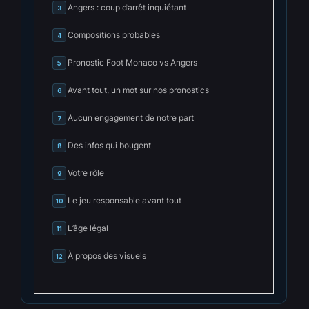
Angers : coup d’arrêt inquiétant
3
Compositions probables
4
Pronostic Foot Monaco vs Angers
5
Avant tout, un mot sur nos pronostics
6
Aucun engagement de notre part
7
Des infos qui bougent
8
Votre rôle
9
Le jeu responsable avant tout
10
L’âge légal
11
À propos des visuels
12