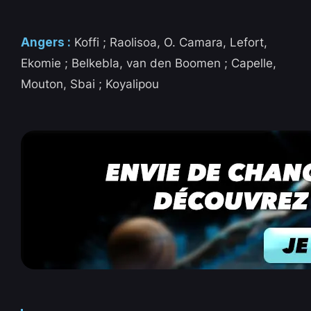
Angers :
Koffi ; Raolisoa, O. Camara, Lefort,
Ekomie ; Belkebla, van den Boomen ; Capelle,
Mouton, Sbai ; Koyalipou