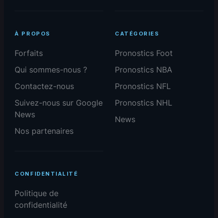
À PROPOS
CATÉGORIES
Forfaits
Pronostics Foot
Qui sommes-nous ?
Pronostics NBA
Contactez-nous
Pronostics NFL
Suivez-nous sur Google
Pronostics NHL
News
News
Nos partenaires
CONFIDENTIALITÉ
Politique de
confidentialité