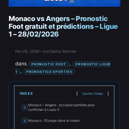
Monaco vs Angers – Pronostic
Foot gratuit et prédictions – Ligue
1 – 28/02/2026
—
par
Fév 26, 2026
Sacha Stermer
dans
, 
PRONOSTIC FOOT
PRONOSTIC LIGUE
, 
1
PRONOSTICS SPORTIFS
INDEX
Cacher l'index
Monaco – Angers : occasion parfaite pour
1
confirmer à Louis-II
Monaco : l’Europe dans le viseur
2