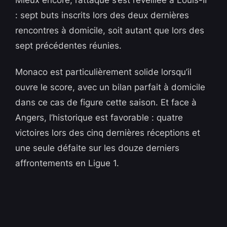
Mieux encore, l’attaque s’est réveillée à Louis-II
: sept buts inscrits lors des deux dernières
rencontres à domicile, soit autant que lors des
sept précédentes réunies.
Monaco est particulièrement solide lorsqu’il
ouvre le score, avec un bilan parfait à domicile
dans ce cas de figure cette saison. Et face à
Angers, l’historique est favorable : quatre
victoires lors des cinq dernières réceptions et
une seule défaite sur les douze derniers
affrontements en Ligue 1.