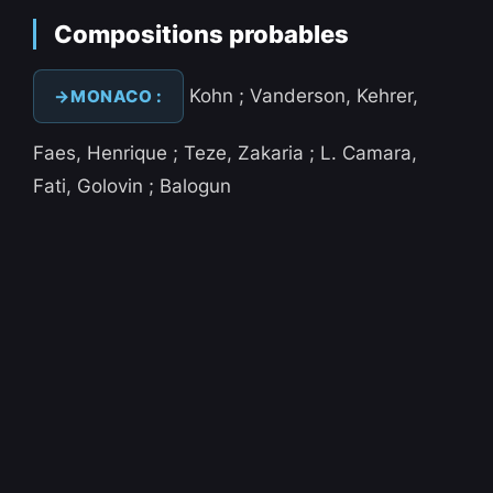
Compositions probables
Kohn ; Vanderson, Kehrer,
MONACO :
Faes, Henrique ; Teze, Zakaria ; L. Camara,
Fati, Golovin ; Balogun