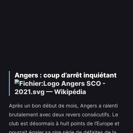
Angers : coup d’arrêt inquiétant
Après un bon début de mois, Angers a ralenti
brutalement avec deux revers consécutifs. Le
club est désormais à huit points de l’Europe et
pourrait égaler sa pire série de défaites de la