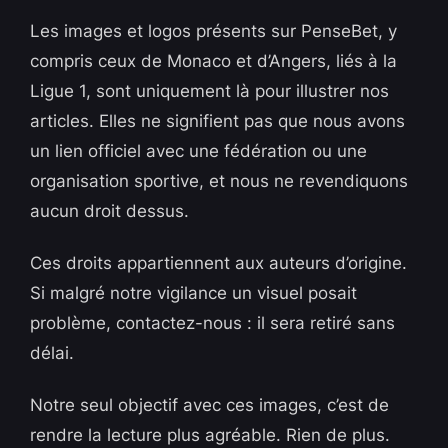
Les images et logos présents sur PenseBet, y
compris ceux de Monaco et d’Angers, liés à la
Ligue 1, sont uniquement là pour illustrer nos
articles. Elles ne signifient pas que nous avons
un lien officiel avec une fédération ou une
organisation sportive, et nous ne revendiquons
aucun droit dessus.
Ces droits appartiennent aux auteurs d’origine.
Si malgré notre vigilance un visuel posait
problème, contactez-nous : il sera retiré sans
délai.
Notre seul objectif avec ces images, c’est de
rendre la lecture plus agréable. Rien de plus.