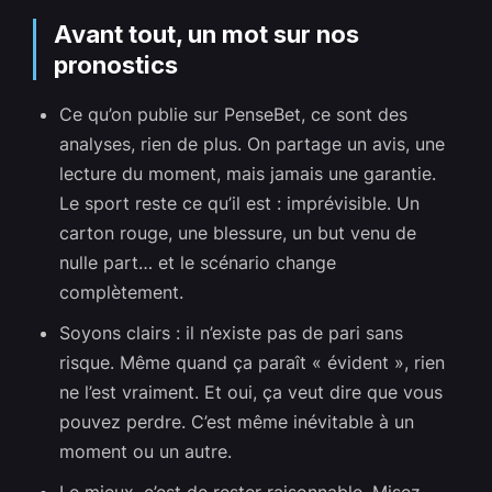
Avant tout, un mot sur nos
pronostics
Ce qu’on publie sur PenseBet, ce sont des
analyses, rien de plus. On partage un avis, une
lecture du moment, mais jamais une garantie.
Le sport reste ce qu’il est : imprévisible. Un
carton rouge, une blessure, un but venu de
nulle part… et le scénario change
complètement.
Soyons clairs : il n’existe pas de pari sans
risque. Même quand ça paraît « évident », rien
ne l’est vraiment. Et oui, ça veut dire que vous
pouvez perdre. C’est même inévitable à un
moment ou un autre.