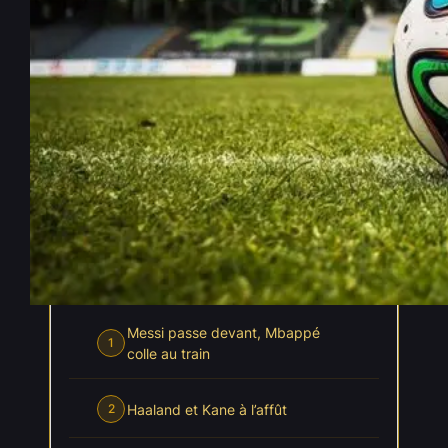
Mondial : Messi mène la
course au Soulier d’or
Juil 6, 2026
—
La rédaction PenseBet
par
dans
, 
Actualités
Coupe du Monde 2026
INDEX
Cacher l'index
Messi passe devant, Mbappé
1
colle au train
Haaland et Kane à l’affût
2