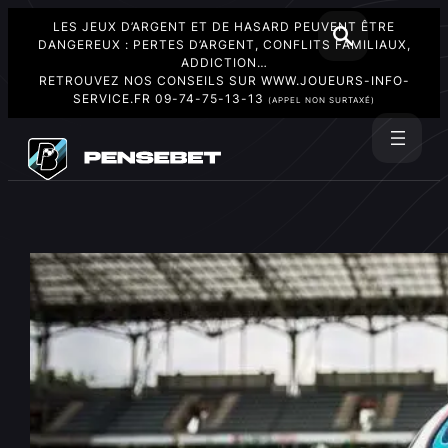
LES JEUX D’ARGENT ET DE HASARD PEUVENT ÊTRE
DANGEREUX : PERTES D’ARGENT, CONFLITS FAMILIAUX,
ADDICTION…
RETROUVEZ NOS CONSEILS SUR
WWW.JOUEURS-INFO-
SERVICE.FR
09-74-75-13-13
(APPEL NON SURTAXÉ)
Aller
au
Rechercher
contenu