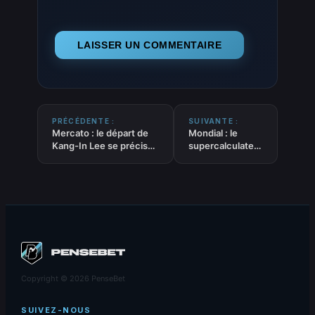
PRÉCÉDENTE :
SUIVANTE :
Mercato : le départ de
Mondial : le
Kang-In Lee se précise,
supercalculateur
l’Atlético Madrid veut
Opta désigne
conclure rapidement
son favori
Copyright © 2026 PenseBet
SUIVEZ-NOUS