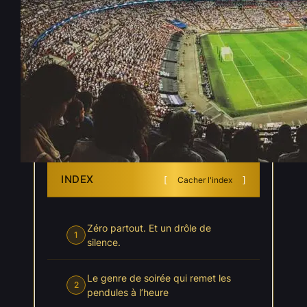
Mondial : le 0-0 qui ramène
l’Angleterre sur terre
Juin 24, 2026
—
Pierre Boulben
par
dans
, 
Actualités
Coupe du Monde 2026
INDEX
Cacher l'index
Zéro partout. Et un drôle de
1
silence.
Le genre de soirée qui remet les
2
pendules à l’heure