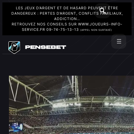
LES JEUX D’ARGENT ET DE HASARD PEUVENT ÊTRE
DANGEREUX : PERTES D’ARGENT, CONFLITS FAMILIAUX,
ADDICTION…
RETROUVEZ NOS CONSEILS SUR
WWW.JOUEURS-INFO-
SERVICE.FR
09-74-75-13-13
(APPEL NON SURTAXÉ)
Aller
au
Rechercher
contenu