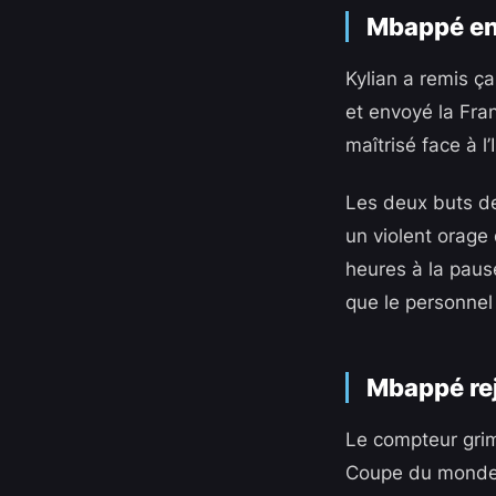
Mbappé enc
Kylian a remis ç
et envoyé la Fra
maîtrisé face à l’
Les deux buts de 
un violent orage 
heures à la paus
que le personnel
Mbappé rej
Le compteur grim
Coupe du monde e