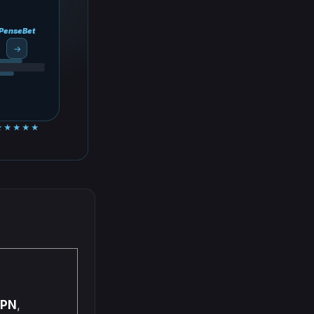
PenseBet
→
★★★★★
SPN
,