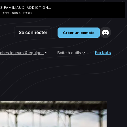
TS FAMILIAUX, ADDICTION…
3
(APPEL NON SURTAXÉ)
Se connecter
Créer un compte
iches joueurs & équipes
Boîte à outils
Forfaits