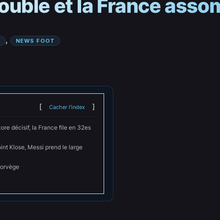
uble et la France assom
, 
NEWS FOOT
Cacher l'index
e décisif, la France file en 32es
nt Klose, Messi prend le large
Norvège