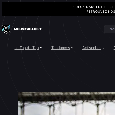
LES JEUX D’ARGENT ET DE
RETROUVEZ NOS
Aller
au
Rech
Search
contenu
Le Top du Top
Tendances
Antisèches