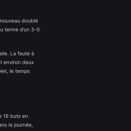
n nouveau doublé
au terme d’un 3-0
lle. La faute à
nt environ deux
let, le temps
e 16 buts en
ns la journée,