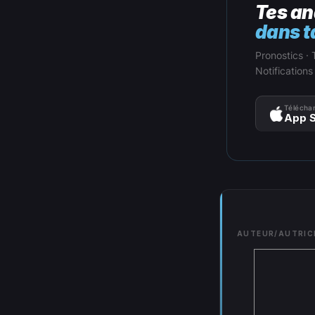
Tes an
dans t
Pronostics · 
Notifications
Téléchar
App S
AUTEUR/AUTRIC