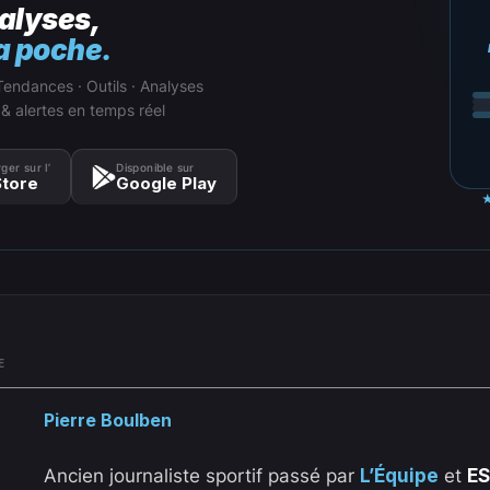
alyses,
a poche.
Tendances · Outils · Analyses
 & alertes en temps réel
ger sur l’
Disponible sur
tore
Google Play
E
Pierre Boulben
Ancien journaliste sportif passé par
L’Équipe
et
E