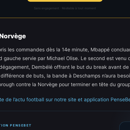
Sans engagement · Résiliable à tout moment
 Norvège
pris les commandes dès la 14e minute, Mbappé concluan
d gauche servie par Michael Olise. Le second est venu 
 dégagement, Dembélé offrant le but du break avant de
a différence de buts, la bande à Deschamps n’aura besoi
rough contre la Norvège pour terminer en tête du group
e de l’actu football sur notre site et application PenseBe
TION PENSEBET