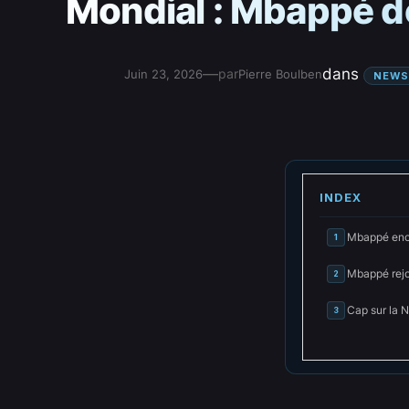
Mondial : Mbappé do
—
dans
par
Juin 23, 2026
Pierre Boulben
NEWS
INDEX
Mbappé encor
1
Mbappé rejoi
2
Cap sur la 
3