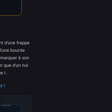
t d’une frappe
d’une bourde
 marquer à son
n que d’un nul
e I.
t !