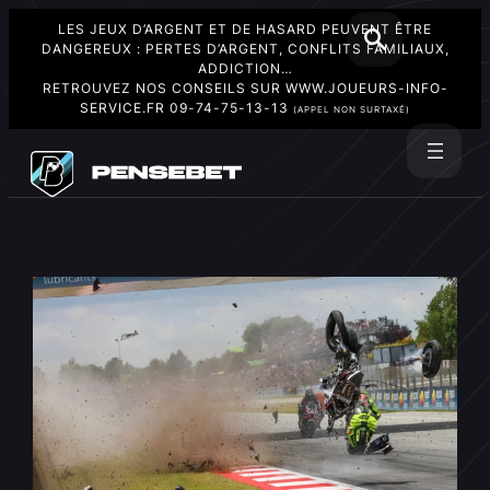
LES JEUX D’ARGENT ET DE HASARD PEUVENT ÊTRE
DANGEREUX : PERTES D’ARGENT, CONFLITS FAMILIAUX,
ADDICTION…
RETROUVEZ NOS CONSEILS SUR
WWW.JOUEURS-INFO-
SERVICE.FR
09-74-75-13-13
(APPEL NON SURTAXÉ)
Aller
au
Rechercher
contenu