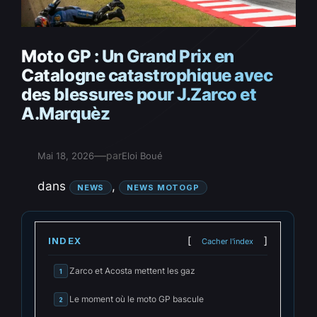
Moto GP : Un Grand Prix en
Catalogne catastrophique avec
des blessures pour J.Zarco et
A.Marquèz
—
par
Mai 18, 2026
Eloi Boué
dans
, 
NEWS
NEWS MOTOGP
INDEX
Cacher l'index
Zarco et Acosta mettent les gaz
1
Le moment où le moto GP bascule
2