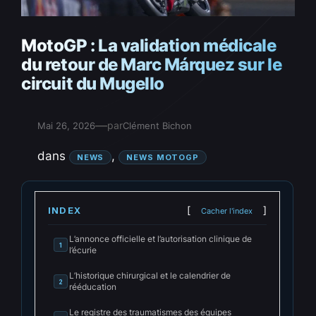
MotoGP : La validation médicale
du retour de Marc Márquez sur le
circuit du Mugello
—
par
Mai 26, 2026
Clément Bichon
dans
, 
NEWS
NEWS MOTOGP
INDEX
Cacher l'index
L’annonce officielle et l’autorisation clinique de
1
l’écurie
L’historique chirurgical et le calendrier de
2
rééducation
Le registre des traumatismes des équipes