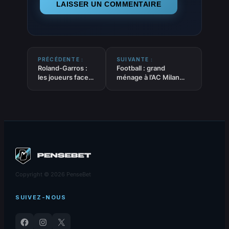
PRÉCÉDENTE :
SUIVANTE :
Roland-Garros :
Football : grand
les joueurs face
ménage à l’AC Milan
au défi de la
après l’échec de fin de
chaleur
saison
Copyright © 2026 PenseBet
SUIVEZ-NOUS
Facebook
Instagram
X