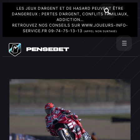
LES JEUX D’ARGENT ET DE HASARD PEUVENT ÊTRE
DANGEREUX : PERTES D’ARGENT, CONFLITS FAMILIAUX,
ADDICTION…
RETROUVEZ NOS CONSEILS SUR
WWW.JOUEURS-INFO-
SERVICE.FR
09-74-75-13-13
(APPEL NON SURTAXÉ)
Aller
au
Rechercher
contenu