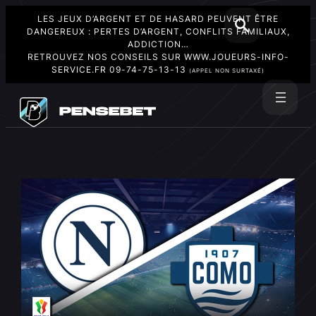
LES JEUX D’ARGENT ET DE HASARD PEUVENT ÊTRE
DANGEREUX : PERTES D’ARGENT, CONFLITS FAMILIAUX,
ADDICTION…
RETROUVEZ NOS CONSEILS SUR
WWW.JOUEURS-INFO-
SERVICE.FR
09-74-75-13-13
(APPEL NON SURTAXÉ)
Aller
au
Rechercher
contenu