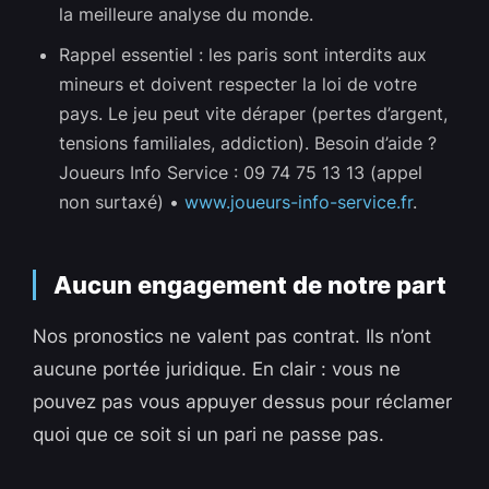
la meilleure analyse du monde.
Rappel essentiel : les paris sont interdits aux
mineurs et doivent respecter la loi de votre
pays. Le jeu peut vite déraper (pertes d’argent,
tensions familiales, addiction). Besoin d’aide ?
Joueurs Info Service : 09 74 75 13 13 (appel
non surtaxé) •
www.joueurs-info-service.fr
.
Aucun engagement de notre part
Nos pronostics ne valent pas contrat. Ils n’ont
aucune portée juridique. En clair : vous ne
pouvez pas vous appuyer dessus pour réclamer
quoi que ce soit si un pari ne passe pas.