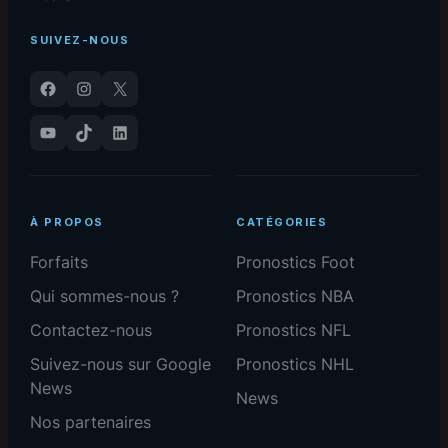
SUIVEZ-NOUS
Facebook
Instagram
X
YouTube
TikTok
LinkedIn
À PROPOS
CATÉGORIES
Forfaits
Pronostics Foot
Qui sommes-nous ?
Pronostics NBA
Contactez-nous
Pronostics NFL
Suivez-nous sur Google
Pronostics NHL
News
News
Nos partenaires