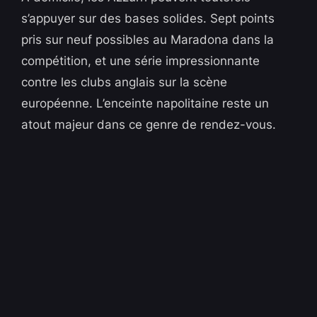
s’appuyer sur des bases solides. Sept points
pris sur neuf possibles au Maradona dans la
compétition, et une série impressionnante
contre les clubs anglais sur la scène
européenne. L’enceinte napolitaine reste un
atout majeur dans ce genre de rendez-vous.