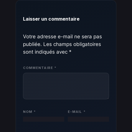
Laisser un commentaire
Votre adresse e-mail ne sera pas
publiée.
Les champs obligatoires
sont indiqués avec
*
COMMENTAIRE
*
NOM
*
E-MAIL
*