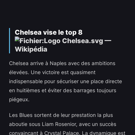
Chelsea vise le top 8
Chelsea arrive à Naples avec des ambitions
élevées. Une victoire est quasiment
indispensable pour sécuriser une place directe
en huitièmes et éviter des barrages toujours
piégeux.
Les Blues sortent de leur prestation la plus
aboutie sous Liam Rosenior, avec un succès
convaincant à Crystal Palace. La dynamique est