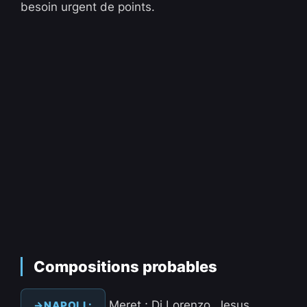
besoin urgent de points.
Compositions probables
Meret ; Di Lorenzo, Jesus,
NAPOLI :