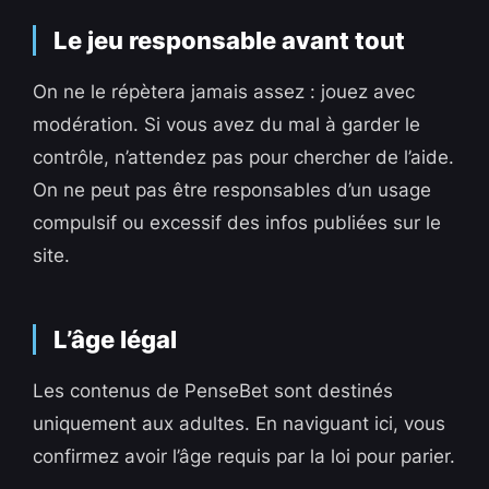
Le jeu responsable avant tout
On ne le répètera jamais assez : jouez avec
modération. Si vous avez du mal à garder le
contrôle, n’attendez pas pour chercher de l’aide.
On ne peut pas être responsables d’un usage
compulsif ou excessif des infos publiées sur le
site.
L’âge légal
Les contenus de PenseBet sont destinés
uniquement aux adultes. En naviguant ici, vous
confirmez avoir l’âge requis par la loi pour parier.