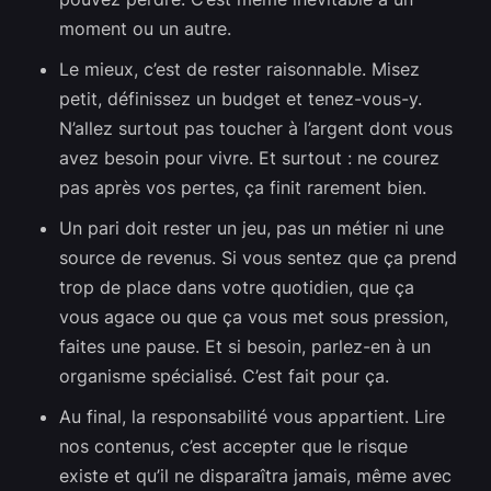
moment ou un autre.
Le mieux, c’est de rester raisonnable. Misez
petit, définissez un budget et tenez-vous-y.
N’allez surtout pas toucher à l’argent dont vous
avez besoin pour vivre. Et surtout : ne courez
pas après vos pertes, ça finit rarement bien.
Un pari doit rester un jeu, pas un métier ni une
source de revenus. Si vous sentez que ça prend
trop de place dans votre quotidien, que ça
vous agace ou que ça vous met sous pression,
faites une pause. Et si besoin, parlez-en à un
organisme spécialisé. C’est fait pour ça.
Au final, la responsabilité vous appartient. Lire
nos contenus, c’est accepter que le risque
existe et qu’il ne disparaîtra jamais, même avec