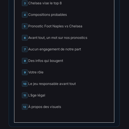
Chelsea vise le top 8
3
Compositions probables
4
Pronostic Foot Naples vs Chelsea
5
Avant tout, un mot sur nos pronostics
6
Aucun engagement de notre part
7
Des infos qui bougent
8
Votre rôle
9
Le jeu responsable avant tout
10
L’âge légal
11
À propos des visuels
12