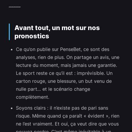
_____
Avant tout, un mot sur nos
pronostics
Ce qu’on publie sur PenseBet, ce sont des
analyses, rien de plus. On partage un avis, une
lecture du moment, mais jamais une garantie.
Le sport reste ce qu’il est : imprévisible. Un
carton rouge, une blessure, un but venu de
nulle part… et le scénario change
complètement.
Soyons clairs : il n’existe pas de pari sans
risque. Même quand ça paraît « évident », rien
ne l’est vraiment. Et oui, ça veut dire que vous
pouvez perdre. C’est même inévitable à un