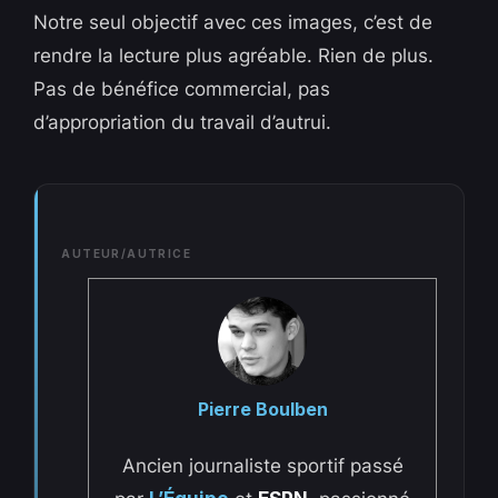
Notre seul objectif avec ces images, c’est de
rendre la lecture plus agréable. Rien de plus.
Pas de bénéfice commercial, pas
d’appropriation du travail d’autrui.
AUTEUR/AUTRICE
Pierre Boulben
Ancien journaliste sportif passé