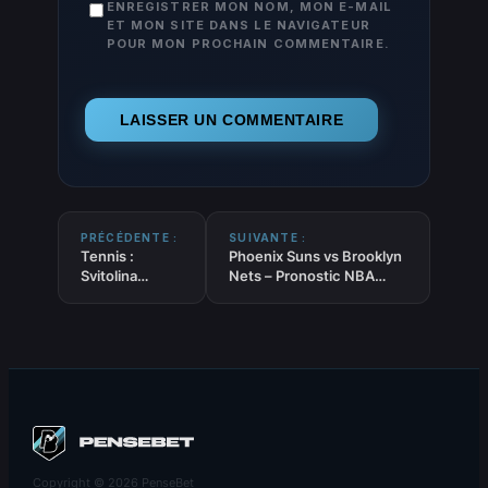
ENREGISTRER MON NOM, MON E-MAIL
ET MON SITE DANS LE NAVIGATEUR
POUR MON PROCHAIN COMMENTAIRE.
PRÉCÉDENTE :
SUIVANTE :
Tennis :
Phoenix Suns vs Brooklyn
Svitolina
Nets – Pronostic NBA
domine, Gauff
gratuit et prédictions –
sombre à
27/01/2026
Melbourne
Copyright © 2026 PenseBet