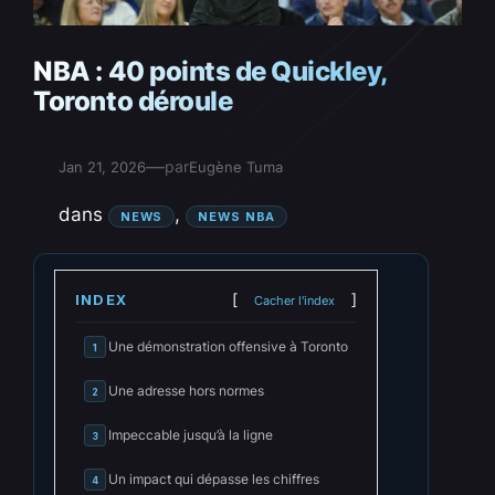
NBA : 40 points de Quickley,
Toronto déroule
—
par
Jan 21, 2026
Eugène Tuma
dans
, 
NEWS
NEWS NBA
INDEX
Cacher l'index
Une démonstration offensive à Toronto
1
Une adresse hors normes
2
Impeccable jusqu’à la ligne
3
Un impact qui dépasse les chiffres
4