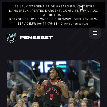
LES JEUX D’ARGENT ET DE HASARD PEUVENT ÊTRE
DANGEREUX : PERTES D’ARGENT, CONFLITS FAMILIAUX,
ADDICTION…
RETROUVEZ NOS CONSEILS SUR
WWW.JOUEURS-INFO-
SERVICE.FR
09-74-75-13-13
(APPEL NON SURTAXÉ)
Aller
au
Rechercher
contenu