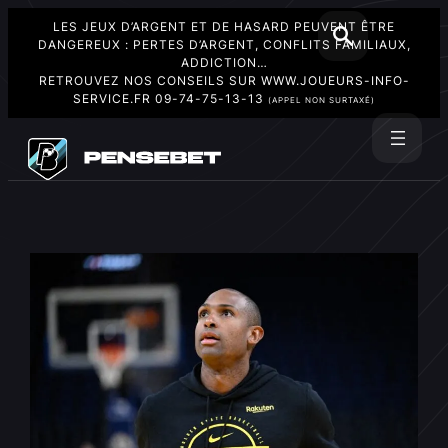
LES JEUX D’ARGENT ET DE HASARD PEUVENT ÊTRE
DANGEREUX : PERTES D’ARGENT, CONFLITS FAMILIAUX,
ADDICTION…
RETROUVEZ NOS CONSEILS SUR
WWW.JOUEURS-INFO-
SERVICE.FR
09-74-75-13-13
(APPEL NON SURTAXÉ)
Aller
au
Rechercher
contenu