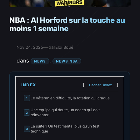
NBA : Al Horford sur la touche au
moins 1 semaine
—
par
Nov 24, 2025
Eloi Boué
dans
, 
NEWS
NEWS NBA
INDEX
Cacher l'index
Le vétéran en difficulté, la rotation qui craque
1
Une équipe qui doute, un coach qui doit
2
réinventer
La suite ? Un test mental plus qu’un test
3
technique