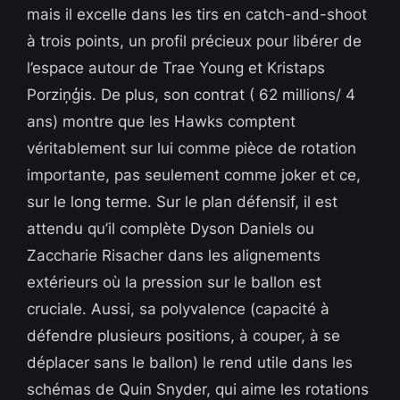
mais il excelle dans les tirs en catch-and-shoot
à trois points, un profil précieux pour libérer de
l’espace autour de Trae Young et Kristaps
Porziņģis. De plus, son contrat ( 62 millions/ 4
ans) montre que les Hawks comptent
véritablement sur lui comme pièce de rotation
importante, pas seulement comme joker et ce,
sur le long terme. Sur le plan défensif, il est
attendu qu’il complète Dyson Daniels ou
Zaccharie Risacher dans les alignements
extérieurs où la pression sur le ballon est
cruciale. Aussi, sa polyvalence (capacité à
défendre plusieurs positions, à couper, à se
déplacer sans le ballon) le rend utile dans les
schémas de Quin Snyder, qui aime les rotations