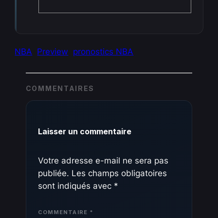
NBA
Preview
pronostics NBA
COMMENTAIRES
Laisser un commentaire
Votre adresse e-mail ne sera pas
publiée.
Les champs obligatoires
sont indiqués avec
*
COMMENTAIRE
*