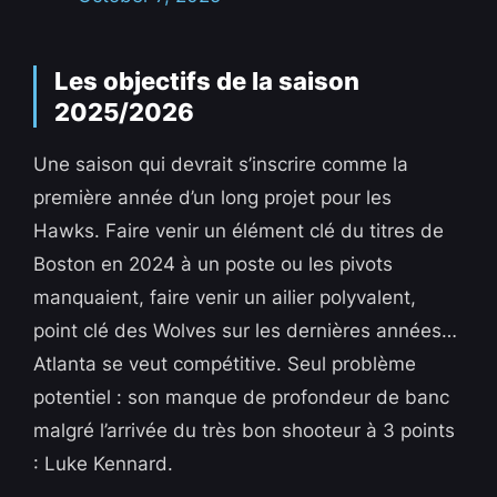
Les objectifs de la saison
2025/2026
Une saison qui devrait s’inscrire comme la
première année d’un long projet pour les
Hawks. Faire venir un élément clé du titres de
Boston en 2024 à un poste ou les pivots
manquaient, faire venir un ailier polyvalent,
point clé des Wolves sur les dernières années…
Atlanta se veut compétitive. Seul problème
potentiel : son manque de profondeur de banc
malgré l’arrivée du très bon shooteur à 3 points
: Luke Kennard.