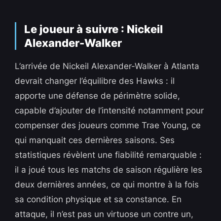
Le joueur à suivre : Nickeil
Alexander-Walker
L’arrivée de Nickeil Alexander-Walker à Atlanta
devrait changer l’équilibre des Hawks : il
apporte une défense de périmètre solide,
capable d’ajouter de l’intensité notamment pour
compenser des joueurs comme Trae Young, ce
qui manquait ces dernières saisons. Ses
statistiques révèlent une fiabilité remarquable :
il a joué tous les matchs de saison régulière les
deux dernières années, ce qui montre à la fois
sa condition physique et sa constance. En
attaque, il n’est pas un virtuose un contre un,