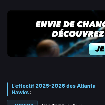
L’effectif 2025-2026 des Atlanta
Hawks
: