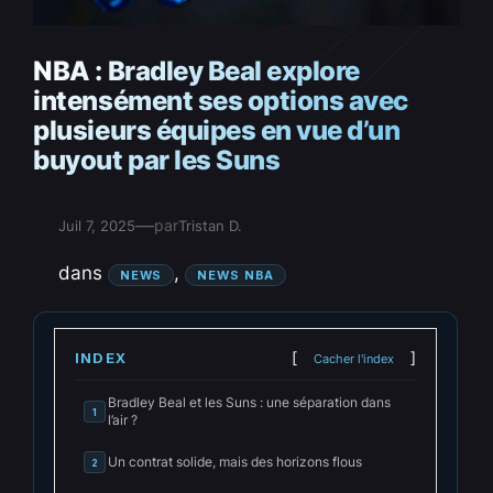
NBA : Bradley Beal explore
intensément ses options avec
plusieurs équipes en vue d’un
buyout par les Suns
—
par
Juil 7, 2025
Tristan D.
dans
, 
NEWS
NEWS NBA
INDEX
Cacher l'index
Bradley Beal et les Suns : une séparation dans
1
l’air ?
Un contrat solide, mais des horizons flous
2