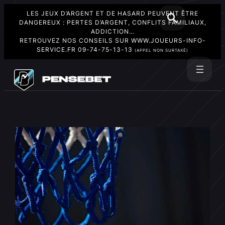
LES JEUX D’ARGENT ET DE HASARD PEUVENT ÊTRE
DANGEREUX : PERTES D’ARGENT, CONFLITS FAMILIAUX,
ADDICTION…
RETROUVEZ NOS CONSEILS SUR
WWW.JOUEURS-INFO-
SERVICE.FR
09-74-75-13-13
(APPEL NON SURTAXÉ)
Aller
au
Rechercher
contenu