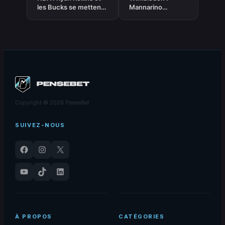
les Bucks se mettent
Mannarino
d’accord sur un
sanctionné lors de
contrat de trois ans
son match face à
Royer
Copyright © 2026 PenseBet
SUIVEZ-NOUS
Facebook
Instagram
X
YouTube
TikTok
LinkedIn
À PROPOS
CATÉGORIES