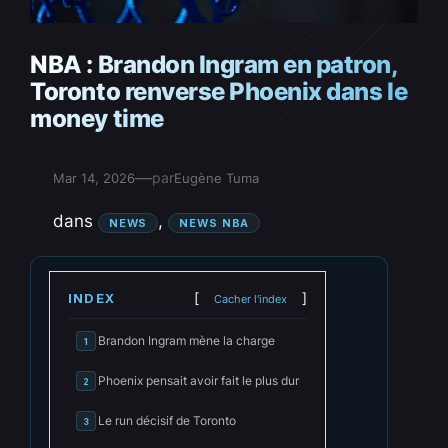
NBA : Brandon Ingram en patron,
Toronto renverse Phoenix dans le
money time
—
par
Mar 14, 2026
Eugène Tuma
dans
, 
NEWS
NEWS NBA
INDEX
Cacher l'index
Brandon Ingram mène la charge
1
Phoenix pensait avoir fait le plus dur
2
Le run décisif de Toronto
3