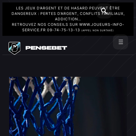
LES JEUX D’ARGENT ET DE HASARD PEUVENT ÊTRE
DANGEREUX : PERTES D’ARGENT, CONFLITS FAMILIAUX,
ADDICTION…
RETROUVEZ NOS CONSEILS SUR
WWW.JOUEURS-INFO-
SERVICE.FR
09-74-75-13-13
(APPEL NON SURTAXÉ)
Aller
au
Rechercher
contenu