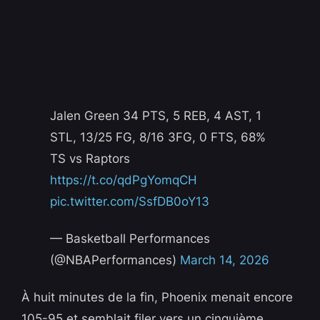
Jalen Green 34 PTS, 5 REB, 4 AST, 1
STL, 13/25 FG, 8/16 3FG, 0 FTS, 68%
TS vs Raptors
https://t.co/qdPgYomqCH
pic.twitter.com/SsfDB0oY13
— Basketball Performances
(@NBAPerformances)
March 14, 2026
À huit minutes de la fin, Phoenix menait encore
105-95 et semblait filer vers un cinquième