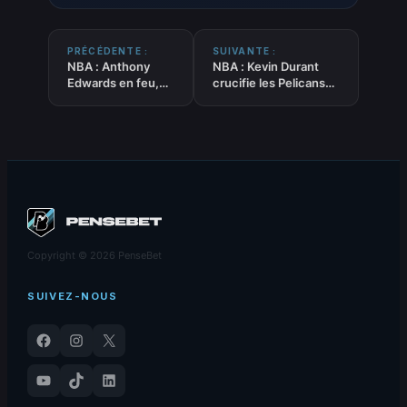
PRÉCÉDENTE :
SUIVANTE :
NBA : Anthony
NBA : Kevin Durant
Edwards en feu,
crucifie les Pelicans
Minnesota fait
au buzzer et propulse
tomber les
Houston dans le Top 3
Warriors dans leur
à l’Ouest
salle
Copyright © 2026 PenseBet
SUIVEZ-NOUS
Facebook
Instagram
X
YouTube
TikTok
LinkedIn