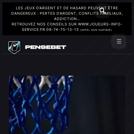
LES JEUX D’ARGENT ET DE HASARD PEUVENT ÊTRE
DANGEREUX : PERTES D’ARGENT, CONFLITS FAMILIAUX,
ADDICTION…
RETROUVEZ NOS CONSEILS SUR
WWW.JOUEURS-INFO-
SERVICE.FR
09-74-75-13-13
(APPEL NON SURTAXÉ)
Aller
au
Rechercher
contenu