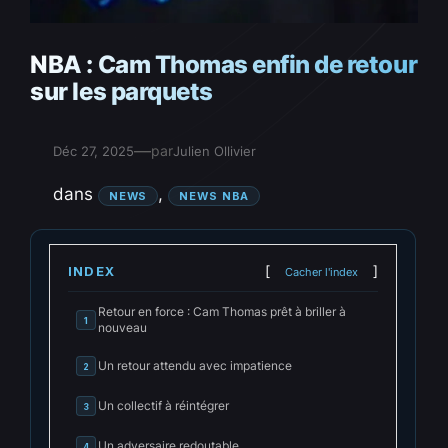
NBA : Cam Thomas enfin de retour
sur les parquets
—
par
Déc 27, 2025
Julien Ollivier
dans
, 
NEWS
NEWS NBA
INDEX
Cacher l'index
Retour en force : Cam Thomas prêt à briller à
1
nouveau
Un retour attendu avec impatience
2
Un collectif à réintégrer
3
Un adversaire redoutable
4