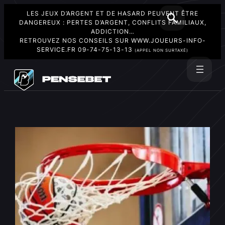
LES JEUX D’ARGENT ET DE HASARD PEUVENT ÊTRE
DANGEREUX : PERTES D’ARGENT, CONFLITS FAMILIAUX,
ADDICTION…
RETROUVEZ NOS CONSEILS SUR
WWW.JOUEURS-INFO-
SERVICE.FR
09-74-75-13-13
(APPEL NON SURTAXÉ)
Aller
au
Rechercher
contenu