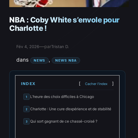
NBA : Coby White s’envole pour
Charlotte !
—
par
Fév 4, 2026
Tristan D.
dans
, 
NEWS
NEWS NBA
INDEX
Cacher l'index
L’heure des choix difficiles à Chicago
1
Charlotte : Une cure d’expérience et de stabilité
2
Qui sort gagnant de ce chassé-croisé ?
3