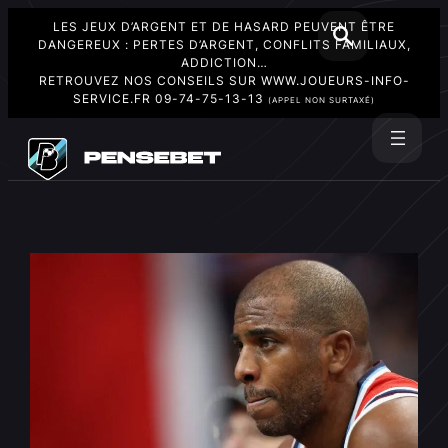
LES JEUX D’ARGENT ET DE HASARD PEUVENT ÊTRE
DANGEREUX : PERTES D’ARGENT, CONFLITS FAMILIAUX,
ADDICTION…
RETROUVEZ NOS CONSEILS SUR
WWW.JOUEURS-INFO-
SERVICE.FR
09-74-75-13-13
(APPEL NON SURTAXÉ)
Aller
au
Rechercher
contenu