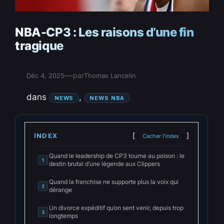
NBA-CP3 : Les raisons d’une fin
tragique
—
par
Déc 4, 2025
Thomas Lancelin
dans
, 
NEWS
NEWS NBA
INDEX
Cacher l'index
Quand le leadership de CP3 tourne au poison : le
1
destin brutal d’une légende aux Clippers
Quand la franchise ne supporte plus la voix qui
2
dérange
Un divorce expéditif qu’on sent venir, depuis trop
3
longtemps