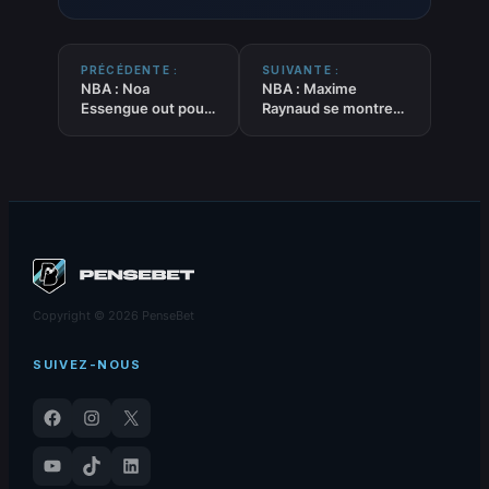
PRÉCÉDENTE :
SUIVANTE :
NBA : Noa
NBA : Maxime
Essengue out pour
Raynaud se montre
la saison !
(25PTS)
Copyright © 2026 PenseBet
SUIVEZ-NOUS
Facebook
Instagram
X
YouTube
TikTok
LinkedIn