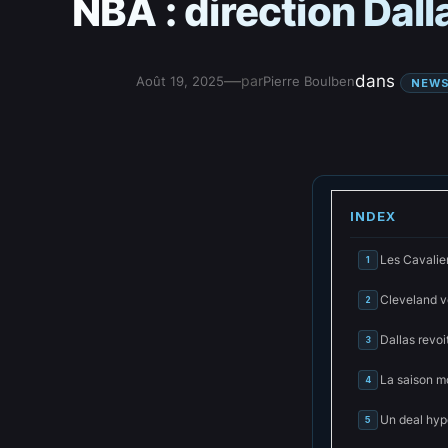
NBA : direction Dal
—
dans
par
Août 19, 2025
Pierre Boulben
NEW
INDEX
Les Cavalier
1
Cleveland ve
2
Dallas revoi
3
La saison mo
4
Un deal hyp
5