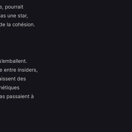
e, pourrait
as une star,
de la cohésion.
s’emballent.
e entre insiders,
aissent des
thétiques
las passaient à