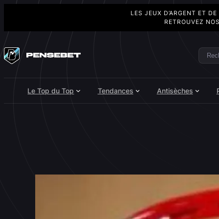
LES JEUX D’ARGENT ET DE
RETROUVEZ NOS
Aller
au
Rech
Search
contenu
Le Top du Top
Tendances
Antisèches