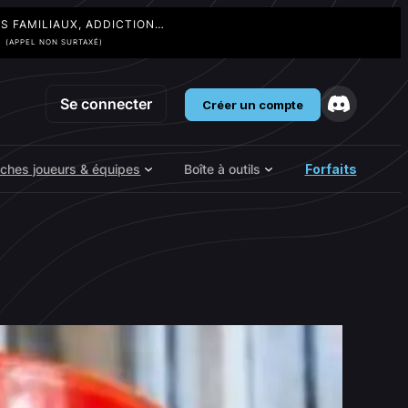
TS FAMILIAUX, ADDICTION…
3
(APPEL NON SURTAXÉ)
Se connecter
Créer un compte
iches joueurs & équipes
Boîte à outils
Forfaits