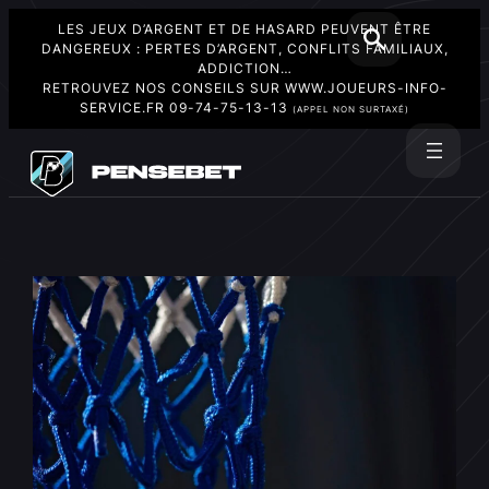
LES JEUX D’ARGENT ET DE HASARD PEUVENT ÊTRE
DANGEREUX : PERTES D’ARGENT, CONFLITS FAMILIAUX,
ADDICTION…
RETROUVEZ NOS CONSEILS SUR
WWW.JOUEURS-INFO-
SERVICE.FR
09-74-75-13-13
(APPEL NON SURTAXÉ)
Aller
au
Rechercher
contenu