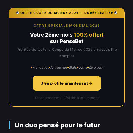
OFFRE COUPE DU MONDE 2026 — DURÉE LIMITÉE
OFFRE SPÉCIALE MONDIAL 2026
Votre 2ème mois
100% offert
sur PenseBet
Profitez de toute la Coupe du Monde 2026 en accès Pro
complet
Pronostics
Antisèches
Stats
Outils
Zéro pub
J’en profite maintenant →
Sans engagement · Résiliable à tout moment
Un duo pensé pour le futur