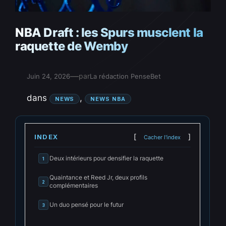
NBA Draft : les Spurs musclent la
raquette de Wemby
—
par
Juin 24, 2026
La rédaction PenseBet
dans
, 
NEWS
NEWS NBA
INDEX
Cacher l'index
Deux intérieurs pour densifier la raquette
1
Quaintance et Reed Jr, deux profils
2
complémentaires
Un duo pensé pour le futur
3