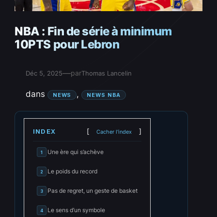
NBA : Fin de série à minimum
10PTS pour Lebron
—
par
Déc 5, 2025
Thomas Lancelin
dans
, 
NEWS
NEWS NBA
INDEX
Cacher l'index
Une ère qui s’achève
1
Le poids du record
2
Pas de regret, un geste de basket
3
Le sens d’un symbole
4