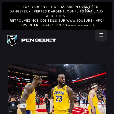
LES JEUX D’ARGENT ET DE HASARD PEUVENT ÊTRE
DANGEREUX : PERTES D’ARGENT, CONFLITS FAMILIAUX,
ADDICTION…
RETROUVEZ NOS CONSEILS SUR
WWW.JOUEURS-INFO-
SERVICE.FR
09-74-75-13-13
(APPEL NON SURTAXÉ)
Aller
au
Rechercher
contenu