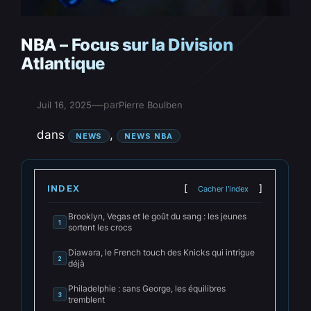
NBA – Focus sur la Division
Atlantique
—
par
Juil 16, 2025
Pierre Boulben
dans
, 
NEWS
NEWS NBA
INDEX
Cacher l'index
Brooklyn, Vegas et le goût du sang : les jeunes
1
sortent les crocs
Diawara, le French touch des Knicks qui intrigue
2
déjà
Philadelphie : sans George, les équilibres
3
tremblent