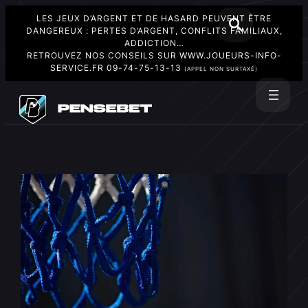
LES JEUX D’ARGENT ET DE HASARD PEUVENT ÊTRE
DANGEREUX : PERTES D’ARGENT, CONFLITS FAMILIAUX,
ADDICTION…
RETROUVEZ NOS CONSEILS SUR
WWW.JOUEURS-INFO-
SERVICE.FR
09-74-75-13-13
(APPEL NON SURTAXÉ)
Aller
au
Rechercher
contenu