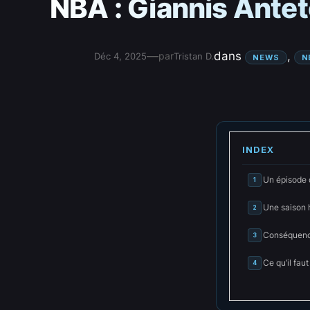
NBA : Giannis Ante
—
dans
, 
par
Déc 4, 2025
Tristan D.
NEWS
N
INDEX
Un épisode 
1
Une saison
2
Conséquence
3
Ce qu’il faut
4