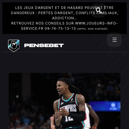
LES JEUX D’ARGENT ET DE HASARD PEUVENT ÊTRE
DANGEREUX : PERTES D’ARGENT, CONFLITS FAMILIAUX,
ADDICTION…
RETROUVEZ NOS CONSEILS SUR
WWW.JOUEURS-INFO-
SERVICE.FR
09-74-75-13-13
(APPEL NON SURTAXÉ)
Aller
au
Rechercher
contenu