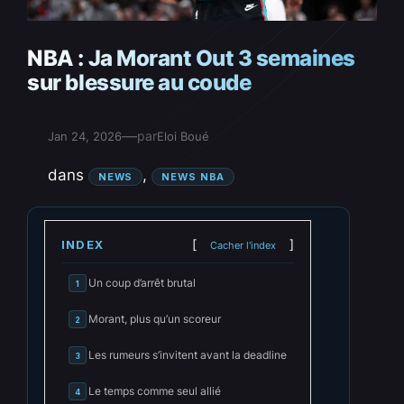
NBA : Ja Morant Out 3 semaines
sur blessure au coude
—
par
Jan 24, 2026
Eloi Boué
dans
, 
NEWS
NEWS NBA
INDEX
Cacher l'index
Un coup d’arrêt brutal
1
Morant, plus qu’un scoreur
2
Les rumeurs s’invitent avant la deadline
3
Le temps comme seul allié
4