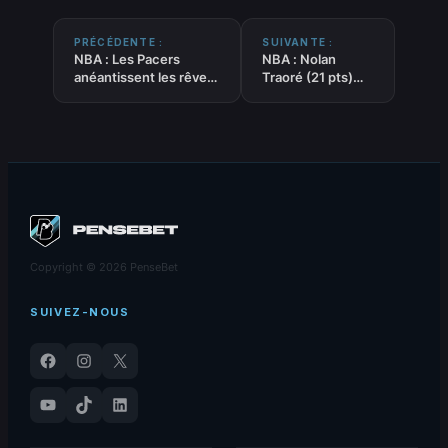
PRÉCÉDENTE :
SUIVANTE :
NBA : Les Pacers
NBA : Nolan
anéantissent les rêves
Traoré (21 pts)
de record d’OKC
confirme sa place
Copyright © 2026 PenseBet
SUIVEZ-NOUS
Facebook
Instagram
X
YouTube
TikTok
LinkedIn