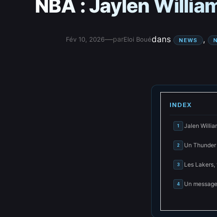
NBA : Jaylen Willia
—
dans
, 
par
Fév 10, 2026
Eloi Boué
NEWS
INDEX
Jalen Willia
1
Un Thunder 
2
Les Lakers, 
3
Un message 
4