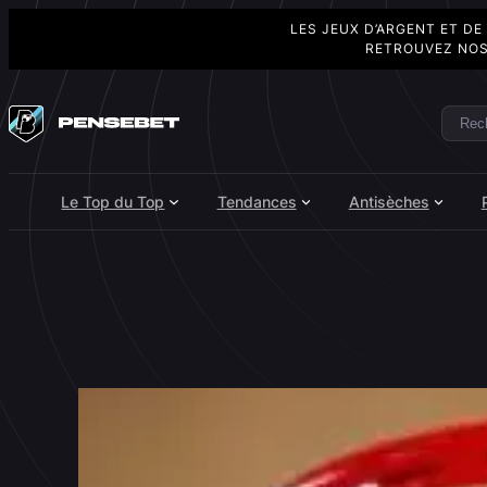
LES JEUX D’ARGENT ET DE
RETROUVEZ NOS
Aller
au
Rech
Search
contenu
Le Top du Top
Tendances
Antisèches