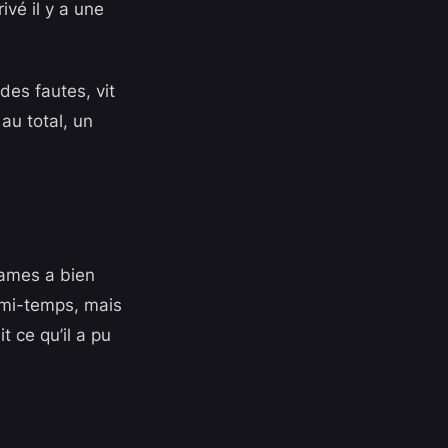
vé il y a une
des fautes, vit
au total, un
James a bien
 mi-temps, mais
t ce qu’il a pu