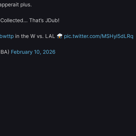
apperait plus.
 Collected… That’s JDub!
bwttp
in the W vs. LAL
pic.twitter.com/MSHyl5dLRq
NBA)
February 10, 2026