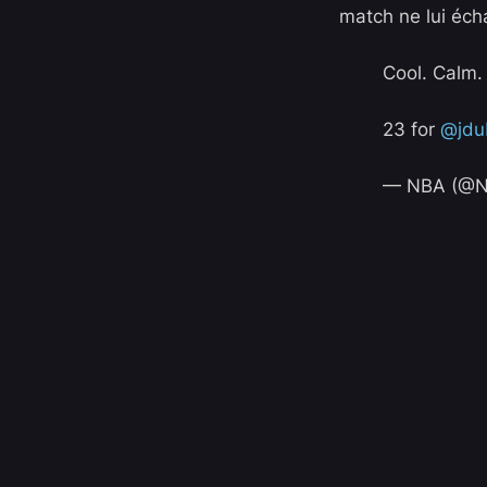
match ne lui éch
Cool. Calm.
23 for
@jdu
— NBA (@