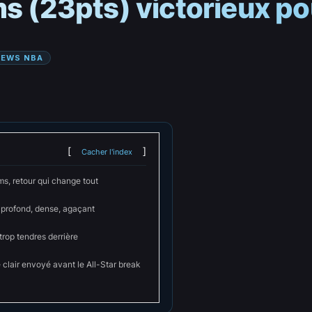
ms (23pts) victorieux po
NEWS NBA
Cacher l'index
ms, retour qui change tout
profond, dense, agaçant
trop tendres derrière
clair envoyé avant le All-Star break