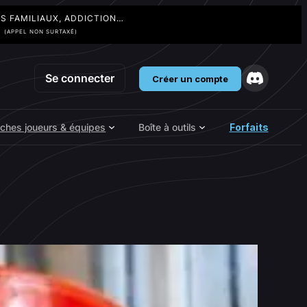
TS FAMILIAUX, ADDICTION…
3
(APPEL NON SURTAXÉ)
Se connecter
Créer un compte
iches joueurs & équipes
Boîte à outils
Forfaits