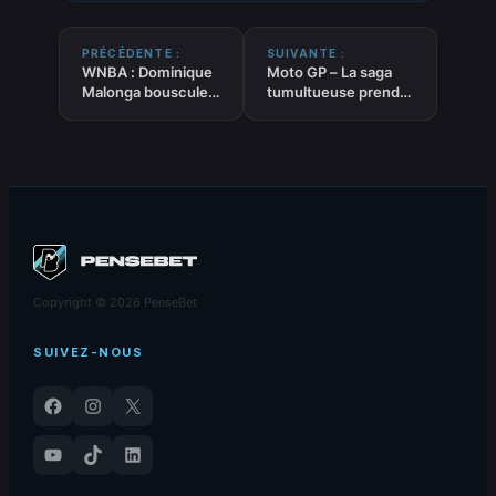
PRÉCÉDENTE :
SUIVANTE :
WNBA : Dominique
Moto GP – La saga
Malonga bouscule
tumultueuse prend
Angel Reese dans
fin : Pedro Acosta et
ses
KTM enfin
retranchements
réconciliés
Copyright © 2026 PenseBet
SUIVEZ-NOUS
Facebook
Instagram
X
YouTube
TikTok
LinkedIn