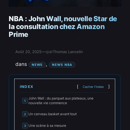
NBA : John Wall, nouvelle Star de
la consultation chez Amazon
Prime
—
par
Août 20, 2025
Thomas Lancelin
dans
, 
NEWS
NEWS NBA
INDEX
Cacher l'index
John Wall : du parquet aux plateaux, une
1
nouvelle vie commence
Un cerveau basket avant tout
2
Une scène à sa mesure
3