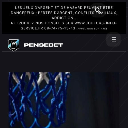
LES JEUX D’ARGENT ET DE HASARD PEUVENT ÊTRE
DANGEREUX : PERTES D’ARGENT, CONFLITS FAMILIAUX,
ADDICTION…
RETROUVEZ NOS CONSEILS SUR
WWW.JOUEURS-INFO-
SERVICE.FR
09-74-75-13-13
(APPEL NON SURTAXÉ)
Aller
au
Rechercher
contenu