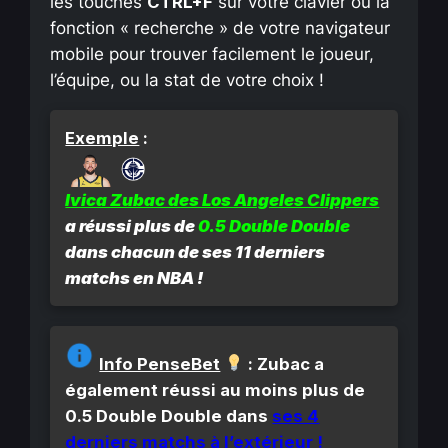
les touches
CTRL+F
sur votre clavier ou la
fonction « recherche » de votre navigateur
mobile pour trouver facilement le joueur,
l’équipe, ou la stat de votre choix !
Exemple
:
Ivica Zubac des Los Angeles Clippers
a réussi plus de
0.5 Double Double
dans chacun de ses
11 derniers
matchs en NBA
!
Info PenseBet
: Zubac a
également réussi au moins plus de
0.5 Double Double dans
ses 4
derniers matchs à l’extérieur !