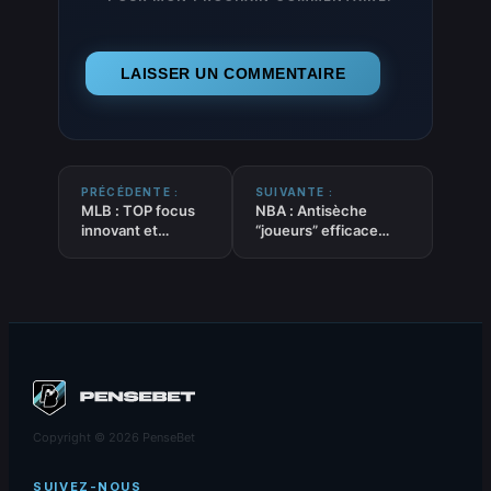
PRÉCÉDENTE :
SUIVANTE :
MLB : TOP focus
NBA : Antisèche
innovant et
“joueurs” efficace
efficace sur 16
tendances sur la
tendances
méforme récente –
“EQUIPES” du
UNDER du
09/04/2025
09/04/2025
Copyright © 2026 PenseBet
SUIVEZ-NOUS