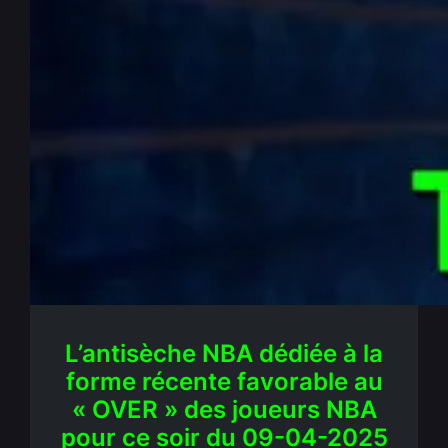
NBA : Antisèche efficace
« joueurs » tendances sur la
forme récente – OVER du
09/04/2025
Avr 9, 2025
—
La rédaction PenseBet
par
dans
Antisèches
, 
NBA
L’antisèche NBA dédiée à la
forme récente favorable au
« OVER » des joueurs NBA
pour ce soir du 09-04-2025