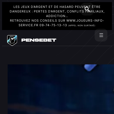
LES JEUX D’ARGENT ET DE HASARD PEUVENT ÊTRE
DANGEREUX : PERTES D’ARGENT, CONFLITS FAMILIAUX,
ADDICTION…
RETROUVEZ NOS CONSEILS SUR
WWW.JOUEURS-INFO-
SERVICE.FR
09-74-75-13-13
(APPEL NON SURTAXÉ)
Aller
au
Rechercher
contenu