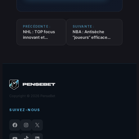
PRÉCÉDENTE :
SUIVANTE :
NHL : TOP focus
NBA : Antisèche
innovant et
“joueurs” efficace
efficace sur 2 +
tendances sur la
tendances
méforme récente –
“EQUIPES” du
UNDER du
27/12/2024
27/12/2024
Copyright © 2026 PenseBet
SUIVEZ-NOUS
Facebook
Instagram
X
YouTube
TikTok
LinkedIn