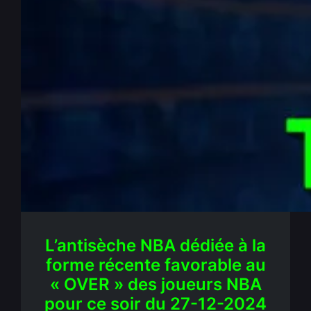
NBA : Antisèche efficace
« joueurs » tendances sur la
forme récente – OVER du
27/12/2024
Déc 27, 2024
—
La rédaction PenseBet
par
dans
Antisèches
, 
NBA
L’antisèche NBA dédiée à la
forme récente favorable au
« OVER » des joueurs NBA
pour ce soir du 27-12-2024