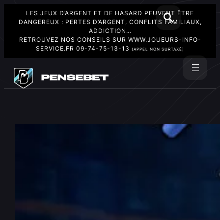
LES JEUX D’ARGENT ET DE HASARD PEUVENT ÊTRE
DANGEREUX : PERTES D’ARGENT, CONFLITS FAMILIAUX,
ADDICTION…
RETROUVEZ NOS CONSEILS SUR
WWW.JOUEURS-INFO-
SERVICE.FR
09-74-75-13-13
(APPEL NON SURTAXÉ)
Aller
au
Rechercher
contenu