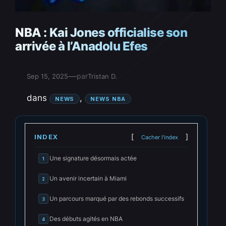
NBA : Kai Jones officialise son
arrivée à l’Anadolu Efes
—
par
Sep 15, 2025
Tristan D.
dans
, 
NEWS
NEWS NBA
INDEX
Cacher l'index
Une signature désormais actée
1
Un avenir incertain à Miami
2
Un parcours marqué par des rebonds successifs
3
Des débuts agités en NBA
4