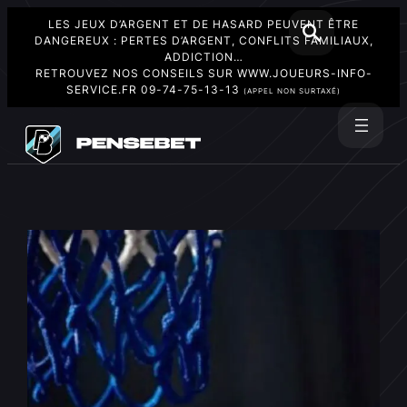
LES JEUX D’ARGENT ET DE HASARD PEUVENT ÊTRE
DANGEREUX : PERTES D’ARGENT, CONFLITS FAMILIAUX,
ADDICTION…
RETROUVEZ NOS CONSEILS SUR
WWW.JOUEURS-INFO-
SERVICE.FR
09-74-75-13-13
(APPEL NON SURTAXÉ)
Aller
au
Rechercher
contenu