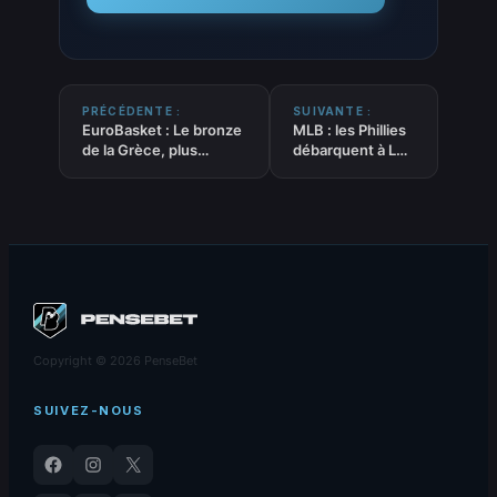
PRÉCÉDENTE :
SUIVANTE :
EuroBasket : Le bronze
MLB : les Phillies
de la Grèce, plus
débarquent à Los
qu’une victoire pour
Angeles pour
Giannis
défier les
Antetokounmpo
Dodgers
Copyright © 2026 PenseBet
SUIVEZ-NOUS
Facebook
Instagram
X