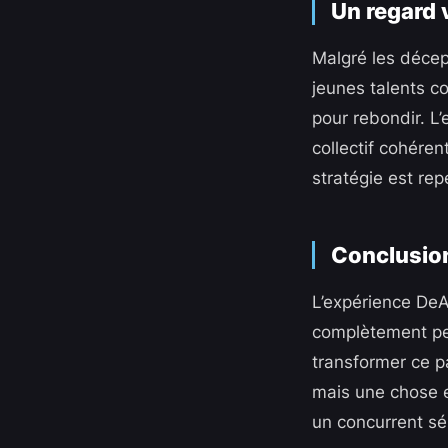
Un regard v
Malgré les décep
jeunes talents c
pour rebondir. L’
collectif cohéren
stratégie est re
Conclusion
L’expérience DeAn
complètement perd
transformer ce pa
mais une chose es
un concurrent sér