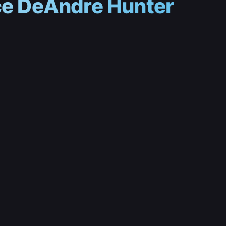
nce DeAndre Hunter