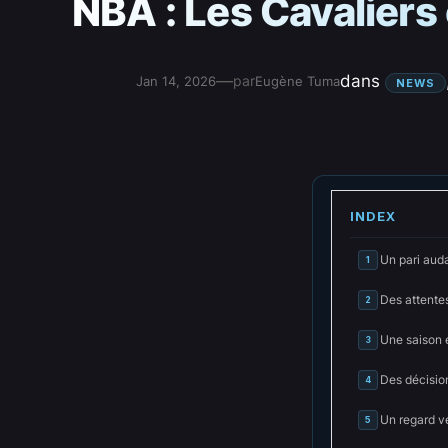
NBA : Les Cavaliers
—
dans
par
Jan 14, 2026
Eugène Tuma
NEWS
INDEX
Un pari aud
1
Des attentes
2
Une saison 
3
Des décisio
4
Un regard ve
5