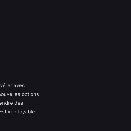
évérer avec
nouvelles options
rendre des
Est impitoyable.