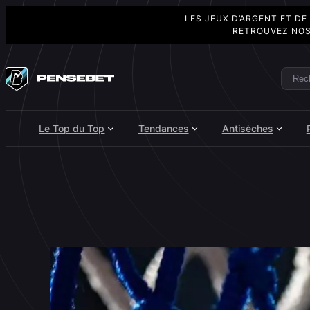
LES JEUX D’ARGENT ET DE
RETROUVEZ NOS
Aller
au
Rech
Search
contenu
Le Top du Top
Tendances
Antisèches