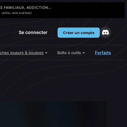
TS FAMILIAUX, ADDICTION…
3
(APPEL NON SURTAXÉ)
Se connecter
Créer un compte
iches joueurs & équipes
Boîte à outils
Forfaits