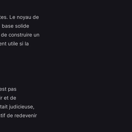
ntes. Le noyau de
 base solide
t de construire un
t utile si la
est pas
r et de
tait judicieuse,
ctif de redevenir