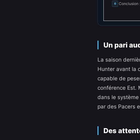
Conclusion 
6
Un pari au
La saison derniè
Hunter avant la d
capable de peser 
conférence Est. M
dans le système 
par des Pacers e
Des attent