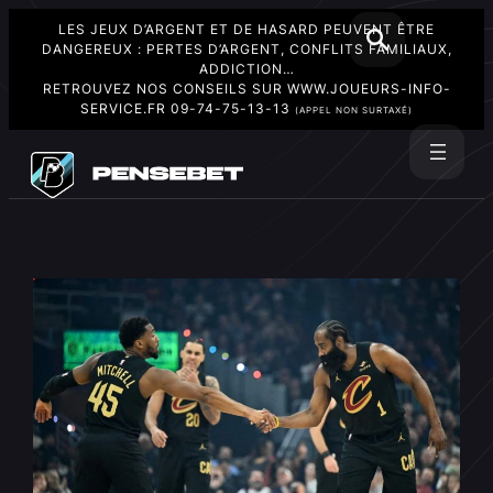
LES JEUX D’ARGENT ET DE HASARD PEUVENT ÊTRE
DANGEREUX : PERTES D’ARGENT, CONFLITS FAMILIAUX,
ADDICTION…
RETROUVEZ NOS CONSEILS SUR
WWW.JOUEURS-INFO-
SERVICE.FR
09-74-75-13-13
(APPEL NON SURTAXÉ)
Aller
au
Rechercher
contenu