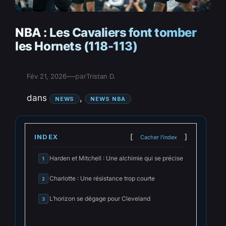
NBA : Les Cavaliers font tomber
les Hornets (118-113)
—
par
Fév 21, 2026
Tristan D.
dans
, 
NEWS
NEWS NBA
INDEX
Cacher l'index
Harden et Mitchell : Une alchimie qui se précise
1
Charlotte : Une résistance trop courte
2
L’horizon se dégage pour Cleveland
3