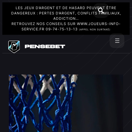
LES JEUX D’ARGENT ET DE HASARD PEUVENT ÊTRE
DANGEREUX : PERTES D’ARGENT, CONFLITS FAMILIAUX,
ADDICTION…
RETROUVEZ NOS CONSEILS SUR
WWW.JOUEURS-INFO-
SERVICE.FR
09-74-75-13-13
(APPEL NON SURTAXÉ)
Aller
au
Rechercher
contenu