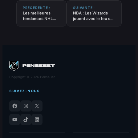
PRÉCÉDENTE :
SUIVANTE :
Les meilleures
NBA : Les Wizards
tendances NHL
jouent avec le feu sur
POINTEURS du 20-
le marché des
01-2026
transferts
Copyright © 2026 PenseBet
SUIVEZ-NOUS
Facebook
Instagram
X
YouTube
TikTok
LinkedIn