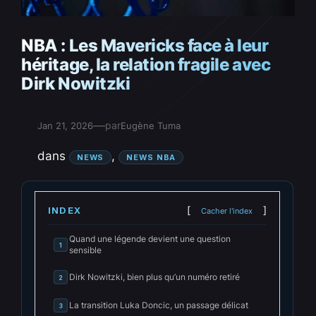
NBA : Les Mavericks face à leur
héritage, la relation fragile avec
Dirk Nowitzki
—
par
Jan 21, 2026
Eugène Tuma
dans
, 
NEWS
NEWS NBA
INDEX
Cacher l'index
Quand une légende devient une question
1
sensible
Dirk Nowitzki, bien plus qu’un numéro retiré
2
La transition Luka Doncic, un passage délicat
3