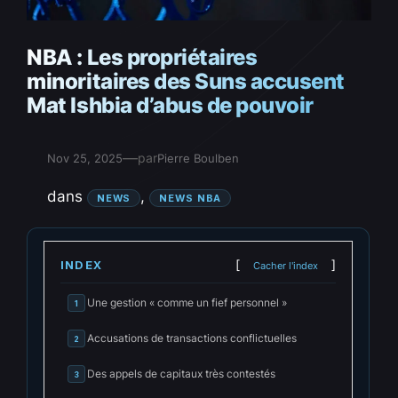
NBA : Les propriétaires
minoritaires des Suns accusent
Mat Ishbia d’abus de pouvoir
—
par
Nov 25, 2025
Pierre Boulben
dans
, 
NEWS
NEWS NBA
INDEX
Cacher l'index
Une gestion « comme un fief personnel »
1
Accusations de transactions conflictuelles
2
Des appels de capitaux très contestés
3