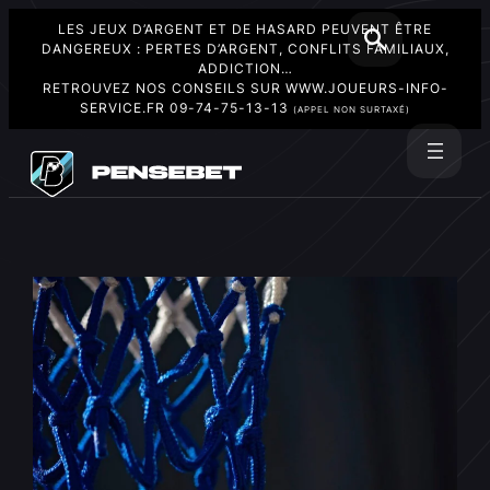
LES JEUX D’ARGENT ET DE HASARD PEUVENT ÊTRE
DANGEREUX : PERTES D’ARGENT, CONFLITS FAMILIAUX,
ADDICTION…
RETROUVEZ NOS CONSEILS SUR
WWW.JOUEURS-INFO-
SERVICE.FR
09-74-75-13-13
(APPEL NON SURTAXÉ)
Aller
au
Rechercher
contenu