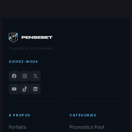
25-11-2025
du 25-11-2025
Copyright © 2026 PenseBet
SUIVEZ-NOUS
Facebook
Instagram
X
YouTube
TikTok
LinkedIn
À PROPOS
CATÉGORIES
Forfaits
Pronostics Foot