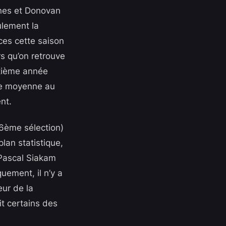
rnes et Donovan
ulement la
ces cette saison
rs qu’on retrouve
ptième année
re moyenne au
nt.
(6ème sélection)
lan statistique,
 Pascal Siakam
quement, il n’y a
eur de la
t certains des