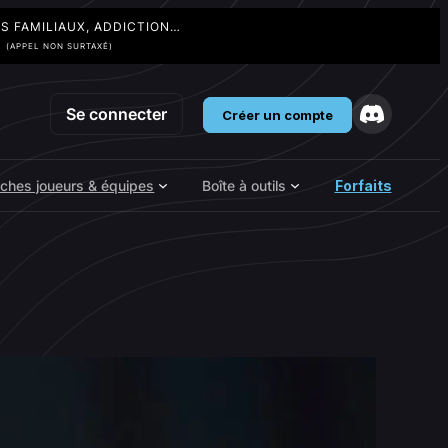
TS FAMILIAUX, ADDICTION…
3
(APPEL NON SURTAXÉ)
Se connecter
Créer un compte
iches joueurs & équipes
Boîte à outils
Forfaits