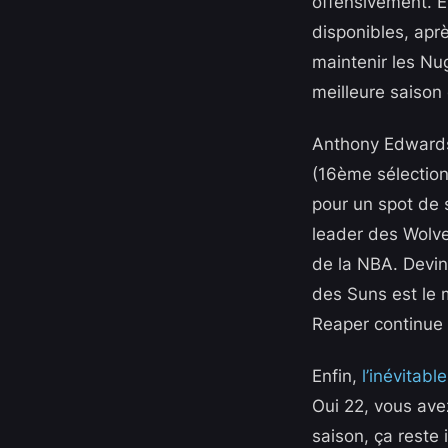
offensivement. En
disponibles, ap
maintenir les Nug
meilleure saison 
Anthony Edwards 
(16ème sélection
pour un spot de 
leader des Wolve
de la NBA. Devin 
des Suns est le 
Reaper continue 
Enfin,
l’inévitab
Oui 22, vous avez
saison, ça reste