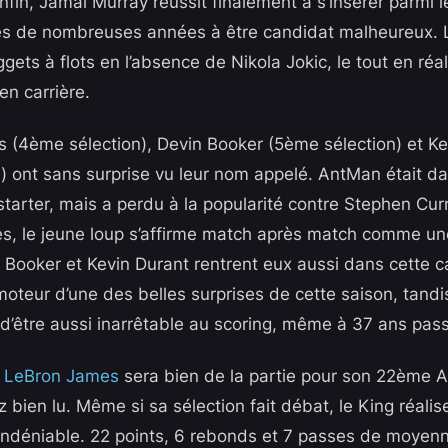
fin, Jamal Murray réussit finalement à s’insérer parmi l
rès de nombreuses années à être candidat malheureux. 
gets à flots en l’absence de Nikola Jokic, le tout en réal
en carrière.
(4ème sélection), Devin Booker (5ème sélection) et Ke
) ont sans surprise vu leur nom appelé. AntMan était da
starter, mais a perdu à la popularité contre Stephen Cur
s, le jeune loup s’affirme match après match comme un
Booker et Kevin Durant rentrent eux aussi dans cette cat
moteur d’une des belles surprises de cette saison, tandi
d’être aussi inarrêtable au scoring, même à 37 ans pas
le LeBron James
sera bien de la partie pour son 22ème A
 bien lu. Même si sa sélection fait débat, le King réalis
 indéniable. 22 points, 6 rebonds et 7 passes de moyen