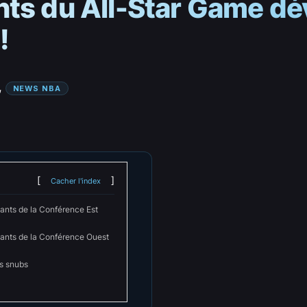
nts du All-Star Game dé
!
, 
NEWS NBA
Cacher l'index
ants de la Conférence Est
ants de la Conférence Ouest
os snubs