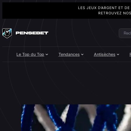
LES JEUX D’ARGENT ET DE
RETROUVEZ NOS
Aller
au
Rech
Search
contenu
Le Top du Top
Tendances
Antisèches