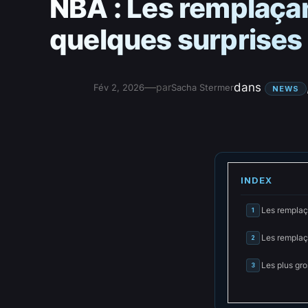
NBA : Les remplaça
quelques surprises 
—
dans
par
Fév 2, 2026
Sacha Stermer
NEWS
INDEX
Les remplaç
1
Les remplaç
2
Les plus gr
3