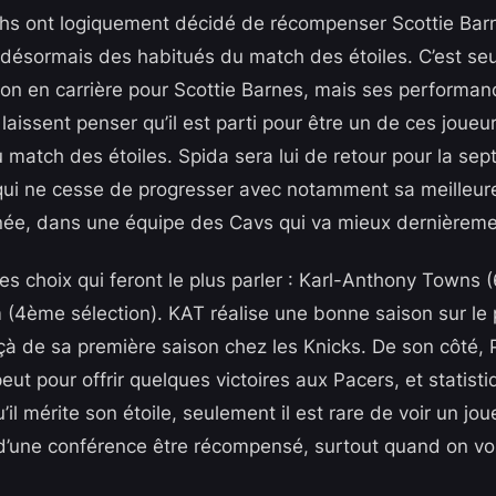
chs ont logiquement décidé de récompenser Scottie Ba
t désormais des habitués du match des étoiles. C’est se
on en carrière pour Scottie Barnes, mais ses performan
laissent penser qu’il est parti pour être un de ces joueu
match des étoiles. Spida sera lui de retour pour la se
 qui ne cesse de progresser avec notamment sa meilleu
née, dans une équipe des Cavs qui va mieux dernièreme
les choix qui feront le plus parler : Karl-Anthony Towns 
 (4ème sélection). KAT réalise une bonne saison sur le p
à de sa première saison chez les Knicks. De son côté,
 peut pour offrir quelques victoires aux Pacers, et statisti
il mérite son étoile, seulement il est rare de voir un jou
d’une conférence être récompensé, surtout quand on voi