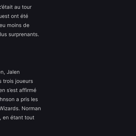
’était au tour
uest ont été
peu moins de
lus surprenants.
en, Jalen
trois joueurs
en s’est affirmé
hnson a pris les
 Wizards. Norman
, en étant tout