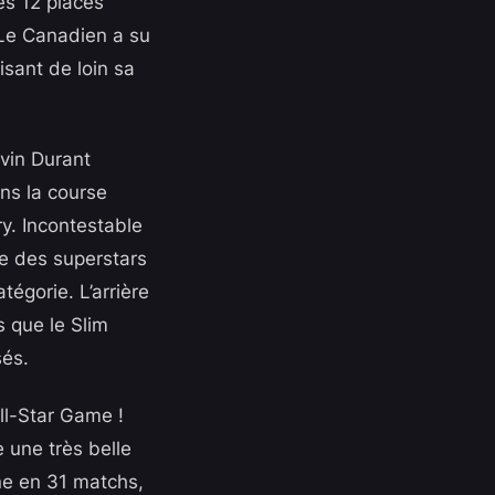
es 12 places
Le Canadien a su
isant de loin sa
vin Durant
ns la course
ry. Incontestable
e des superstars
égorie. L’arrière
s que le Slim
sés.
ll-Star Game !
e une très belle
ne en 31 matchs,