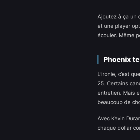
Ajoutez à ça un 
et une player opt
écouler. Même po
Phoenix te
L’ironie, c’est q
25. Certains can
entretien. Mais en
beaucoup de ch
Avec Kevin Duran
chaque dollar com