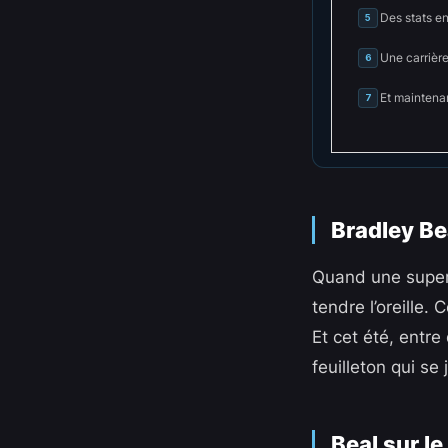
Des stats en
5
Une carrière
6
Et maintena
7
Bradley Bea
Quand une supers
tendre l’oreille.
Et cet été, entre
feuilleton qui se
Beal sur l