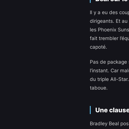
Il y a eu des cou
dirigeants. Et au
les Phoenix Suns
fait trembler l’é
capoté.
Pas de package s
l’instant. Car ma
du triple All-Sta
taboue.
Une clause
Bradley Beal poss