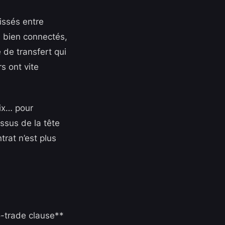
issés entre
s bien connectés,
 de transfert qui
rs ont vite
nix… pour
essus de la tête
trat n’est plus
o-trade clause**