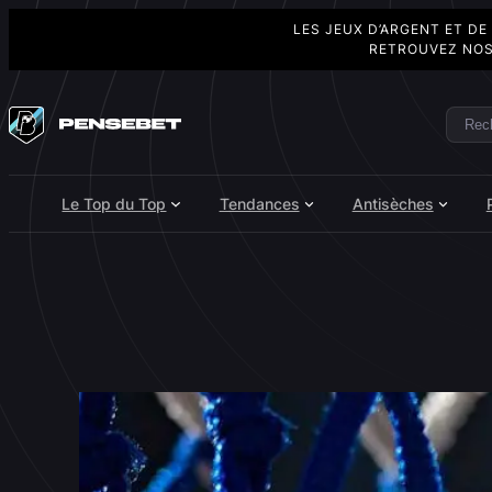
LES JEUX D’ARGENT ET DE
RETROUVEZ NOS
Aller
au
Rech
Search
contenu
Le Top du Top
Tendances
Antisèches