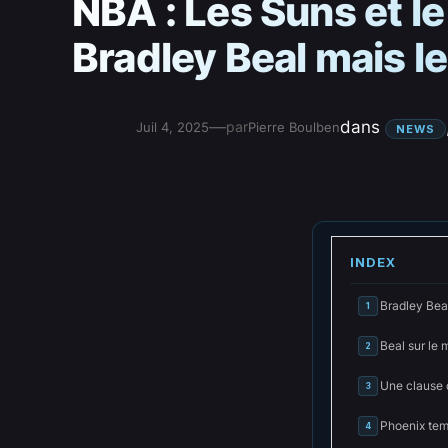
NBA : Les Suns et le
Bradley Beal mais l
—
dans
par
Juil 4, 2025
Pierre Boulben
NEWS
INDEX
Bradley Beal
1
Beal sur le 
2
Une clause 
3
Phoenix tem
4