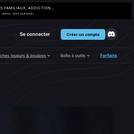
TS FAMILIAUX, ADDICTION…
3
(APPEL NON SURTAXÉ)
Se connecter
Créer un compte
iches joueurs & équipes
Boîte à outils
Forfaits