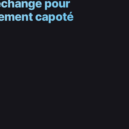
 échange pour
alement capoté