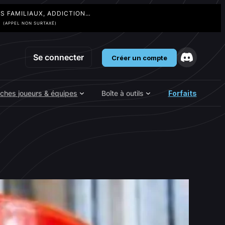
TS FAMILIAUX, ADDICTION…
3
(APPEL NON SURTAXÉ)
Se connecter
Créer un compte
iches joueurs & équipes
Boîte à outils
Forfaits