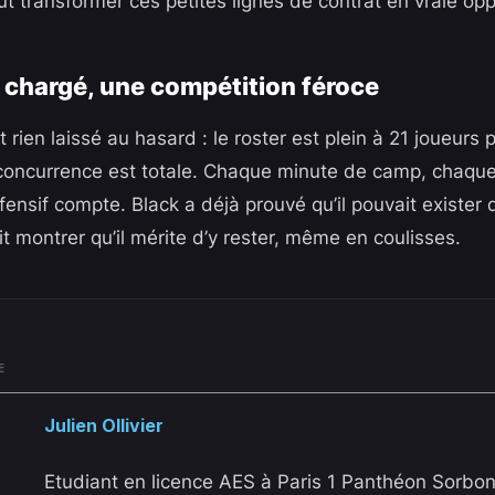
ut transformer ces petites lignes de contrat en vraie op
f chargé, une compétition féroce
 rien laissé au hasard : le roster est plein à 21 joueurs 
concurrence est totale. Chaque minute de camp, chaqu
ensif compte. Black a déjà prouvé qu’il pouvait exister 
it montrer qu’il mérite d’y rester, même en coulisses.
E
Julien Ollivier
Etudiant en licence AES à Paris 1 Panthéon Sorbon