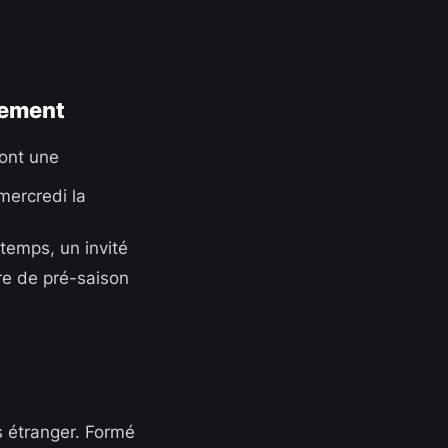
nement
dont une
 mercredi la
temps, un invité
ire de pré-saison
s étranger. Formé