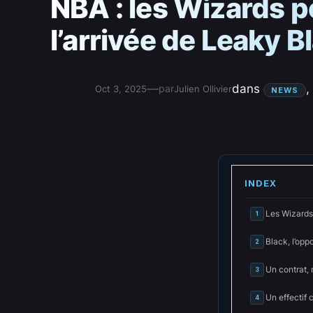
NBA : les Wizards p
l’arrivée de Leaky B
—
dans
, 
par
Oct 3, 2025
Julien Ollivier
NEWS
INDEX
Les Wizards 
1
Black, l’opp
2
Un contrat,
3
Un effectif 
4