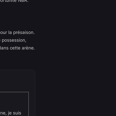
portunité NBA.
pour la présaison.
e possession,
dans cette arène.
ne, je suis