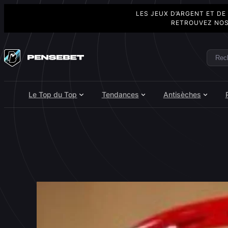
LES JEUX D’ARGENT ET DE
RETROUVEZ NOS
Aller
au
Rech
Search
contenu
Le Top du Top
Tendances
Antisèches