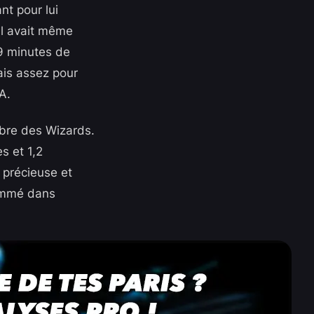
nt pour lui
 il avait même
,9 minutes de
ais assez pour
A.
mbre des Wizards.
s et 1,2
 précieuse et
nommé dans