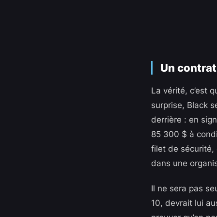
Un contrat
La vérité, c’est 
surprise, Black s
derrière : en sig
85 300 $ à condi
filet de sécurit
dans une organisa
Il ne sera pas s
10, devrait lui a