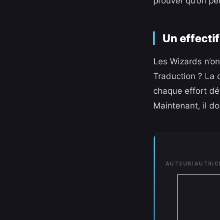
prouver qu’on pe
Un effecti
Les Wizards n’ont
Traduction ? La 
chaque effort déf
Maintenant, il do
AUTEUR/AUTRIC