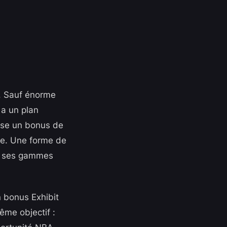
r. Sauf énorme
 a un plan
rise un bonus de
ue. Une forme de
ser ses gammes
n bonus Exhibit
ême objectif :