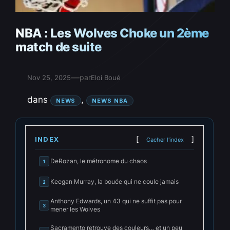
NBA : Les Wolves Choke un 2ème
match de suite
—
par
Nov 25, 2025
Eloi Boué
dans
, 
NEWS
NEWS NBA
INDEX
Cacher l'index
DeRozan, le métronome du chaos
1
Keegan Murray, la bouée qui ne coule jamais
2
Anthony Edwards, un 43 qui ne suffit pas pour
3
mener les Wolves
Sacramento retrouve des couleurs… et un peu