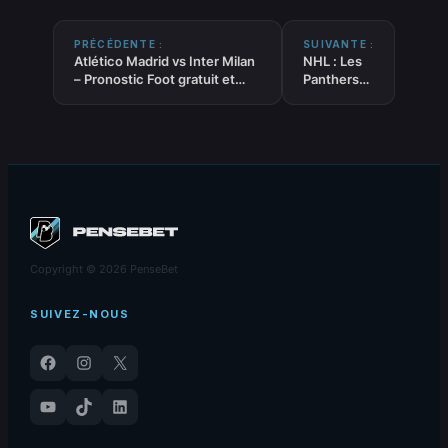
PRÉCÉDENTE :
SUIVANTE :
Atlético Madrid vs Inter Milan
NHL : Les
– Pronostic Foot gratuit et
Panthers
prédictions – Ligue des
écrasent
Champions – 26/11/2025
les
Predators
8-3
Copyright © 2026 PenseBet
SUIVEZ-NOUS
Facebook
Instagram
X
YouTube
TikTok
LinkedIn