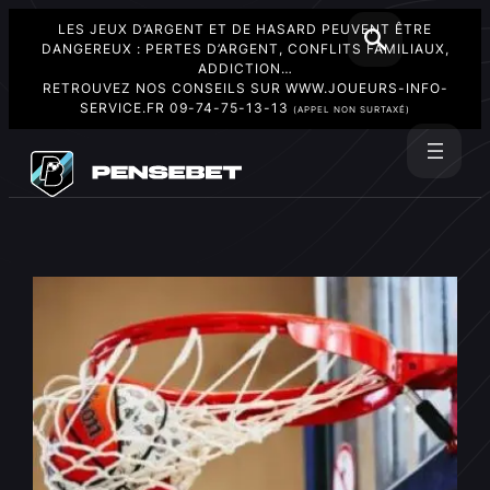
LES JEUX D’ARGENT ET DE HASARD PEUVENT ÊTRE
DANGEREUX : PERTES D’ARGENT, CONFLITS FAMILIAUX,
ADDICTION…
RETROUVEZ NOS CONSEILS SUR
WWW.JOUEURS-INFO-
SERVICE.FR
09-74-75-13-13
(APPEL NON SURTAXÉ)
Aller
au
Rechercher
contenu